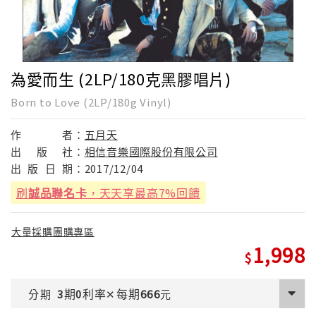
為愛而生 (2LP/180克黑膠唱片)
Born to Love (2LP/180g Vinyl)
作
者：
五月天
出
版
社：
相信音樂國際股份有限公司
出
版
日
期：
2017/12/04
刷
誠品聯名卡
，天天享最高7%回饋
大量採購團購專區
1,998
期
利率
每期
分期
3
0
✕
666
元