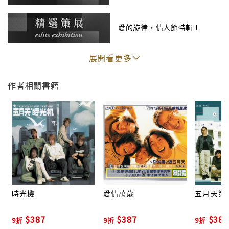
愛的旋律，情人節特輯 !
Side C : 11:48
1. 快樂很偉大 03:05
展開看更多
2. 忘詞 04:12
3. 寵上天 04:30
作者相關書籍
Side D : 10:48
1. 米老鼠 03:17
2. 一千個世紀 05:02
3. 胎音 02:28
時光機
愛情萬歲
五月天第
$387
$387
$387
9折
9折
9折