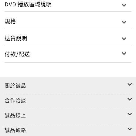
DVD 播放區域說明
科學家算出只有用核彈與之抵消才能避免，此任務交給
貝克特上校，拯救世界的代價就是犧牲洛杉磯城，而貝
規格
克特上校的妻小都在城中，洛城所有人都須撤離，唯剩
下上校之女菲絲。蜂狂大浩劫瀟灑豁達的年輕昆蟲學
退貨說明
家，來到墨西哥，協助當地民眾消除瘧疾與傳染病的流
行，卻在無意中捲進一場因人類貪婪而遭大自然反撲的
付款/配送
浩劫中，一名野心勃勃的生物科技博士，費盡千辛萬
苦、不擇手段的自瓜地馬拉叢林中，取回一個超大的黃
蜂蜂窩，...影音格式片長：575 螢幕比：4:3區域：所
有區域播放機器 類別：劇情片音效：杜比5.1 字幕
關於誠品
選單：繁體中文語言選單：英文
合作洽談
誠品線上
誠品通路