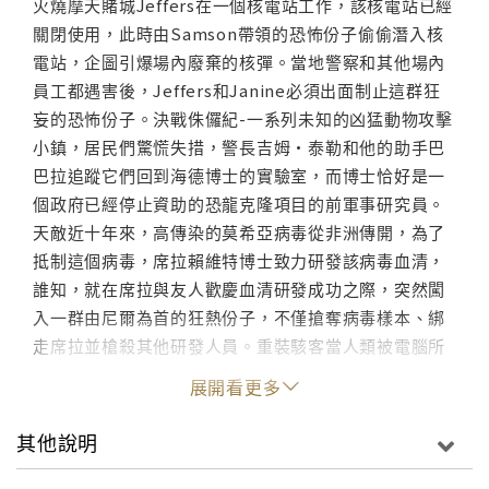
火燒摩天賭城Jeffers在一個核電站工作，該核電站已經
關閉使用，此時由Samson帶領的恐怖份子偷偷潛入核
電站，企圖引爆場內廢棄的核彈。當地警察和其他場內
員工都遇害後，Jeffers和Janine必須出面制止這群狂
妄的恐怖份子。決戰侏儸紀-一系列未知的凶猛動物攻擊
小鎮，居民們驚慌失措，警長吉姆•泰勒和他的助手巴
巴拉追蹤它們回到海德博士的實驗室，而博士恰好是一
個政府已經停止資助的恐龍克隆項目的前軍事研究員。
天敵近十年來，高傳染的莫希亞病毒從非洲傳開，為了
抵制這個病毒，席拉賴維特博士致力研發該病毒血清，
誰知，就在席拉與友人歡慶血清研發成功之際，突然闖
入一群由尼爾為首的狂熱份子，不僅搶奪病毒樣本、綁
走席拉並槍殺其他研發人員。重裝駭客當人類被電腦所
取代的時候，一場空前的大災難即將降臨。故事描述一
展開看更多
電腦公司，原本設計用來掌握氣象的一台具人工智慧的
電腦，反倒進入這家公司另一個產品路線，就是所謂的
其他說明
虛擬實境遊戲，來強化電腦本身...地球毀滅地震和火山
爆發將世界世界帶來毀滅性的災難，為阻止這場災難，