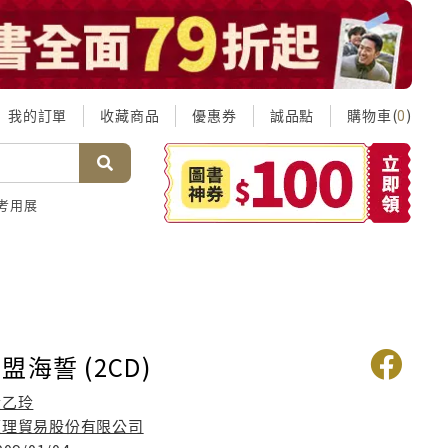
我的訂單
收藏商品
優惠券
誠品點
購物車(
)
0
考用展
海誓 (2CD)
黃乙玲
順理貿易股份有限公司