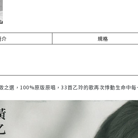
簡介
規格
致之選，100%原版原唱，33首乙玲的歌再次悸動生命中