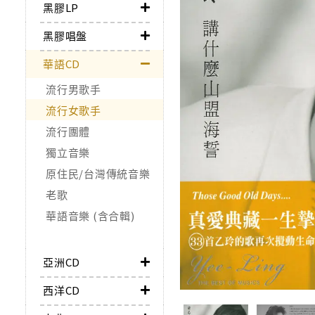
黑膠LP
黑膠唱盤
華語CD
流行男歌手
流行女歌手
流行團體
獨立音樂
原住民/台灣傳統音樂
老歌
華語音樂 (含合輯)
亞洲CD
西洋CD