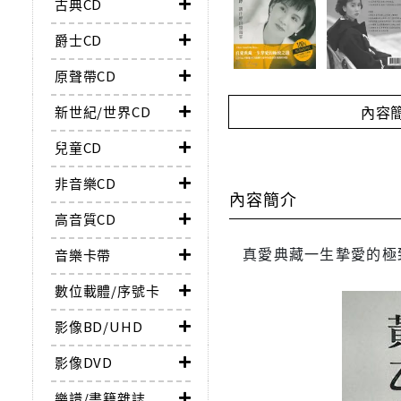
古典CD
爵士CD
原聲帶CD
內容
新世紀/世界CD
兒童CD
非音樂CD
內容簡介
高音質CD
真愛典藏一生摯愛的極
音樂卡帶
數位載體/序號卡
影像BD/UHD
影像DVD
樂譜/書籍雜誌