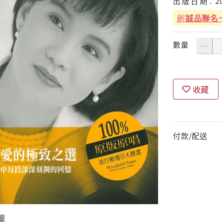
出
版
日
期：
2
刷
誠品聯名
數量
收藏
付款/配送