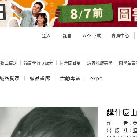
登入
APP下載
會員中心
註冊
點數三倍送
語言學習ㄅ級分
迎新開鞋祭
清爽肌膚美學
開學語言
誠品獨家
誠品畫廊
活動專區
expo
講什麼山盟
作
者：
出
版
社：