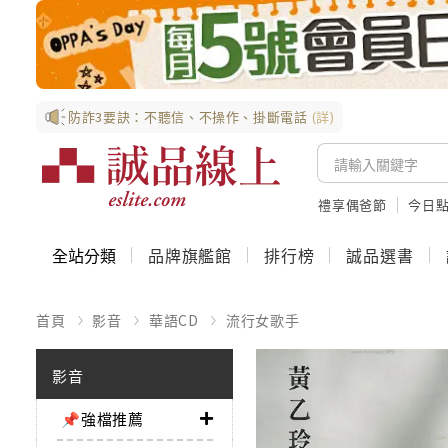
防詐3要訣：不聽信、不操作、掛斷電話
(詳)
禮享偶爸節
今日
全站分類
品牌旗艦館
排行榜
誠品選書
首頁
影音
華語CD
流行女歌手
影音
📌強檔推薦