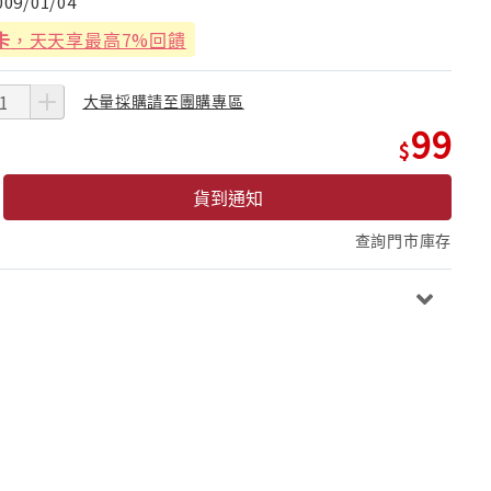
009/01/04
卡
，天天享最高7%回饋
大量採購請至團購專區
99
貨到通知
查詢門市庫存