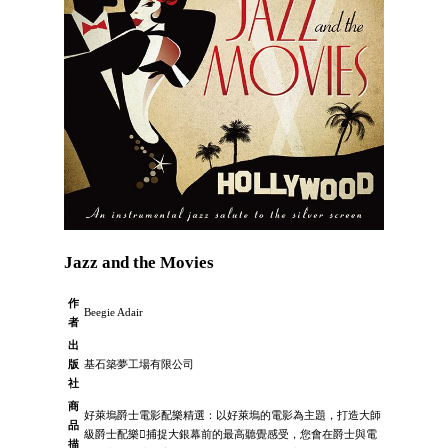
Jazz and the Movies
作
Beegie Adair
者
出
版
基石築夢工場有限公司
社
商
好萊塢爵士電影配樂精選：以好萊塢的電影為主題，打造大師
品
級爵士配樂捕捉大銀幕前的最高聽覺感受，您會在爵士與電
描