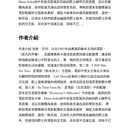
Denis Solee的中音薩克斯風與貝姬的爵士鋼琴完美搭襯、並以弦樂
團為後盾，使得歌曲充滿合諧與豐富色彩。專輯節選多首榮獲最佳
電影配樂的主題曲為素材，捕捉大銀幕前的最高聽覺感受，讓您一
飽耳福，沉浸在大師們精選改編後的爵士版本。您會找到爵士與電
影的交叉點，並在當中流連忘返、回味不已…。
作者介紹
作者介紹 首曲〈月河〉出自1961年由奧黛莉赫本主演的電影－
《第凡內早餐》，並榮獲奧斯卡最佳歌曲獎與最佳配樂獎，像是輕
輕地喚起聽者心中對逝去的人、事、物的思念與嘆息；卻又像是在
對都會生活的優雅、浪漫進行歌頌與讚美。第二首〈I Will Wait
For You〉是電影《秋水伊人》主題曲，電影中男女主角在火車站
分離時對唱的惆悵情歌，Leif Shires吹奏的小喇叭以如泣如訴的曲
式主調、配上蕩氣迴腸的磅礡旋律，使得這段送別場景更顯難分難
捨。第八首〈As Time Goes By〉是電影《北非諜影》中的配樂，
原本是百老匯音樂劇《Everyone’s Welcome》中的歌曲，後因此部
電影而聲名大噪，Denis Solee的中音薩克斯風與貝姬的爵士鋼琴完
美搭襯、並以弦樂團為後盾，使得歌曲充滿合諧與豐富色彩。 專
輯節選多首榮獲最佳電影配樂的主題曲為素材，捕捉大銀幕前的最
高聽覺感受，讓您一飽耳福，沉浸在大師們精選改編後的爵士版
本。您會找到爵士與電影的交叉點，並在當中流連忘返、回味不已