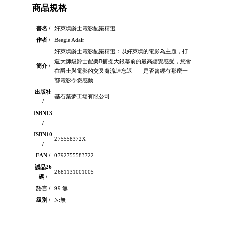
商品規格
書名 /
好萊塢爵士電影配樂精選
作者 /
Beegie Adair
好萊塢爵士電影配樂精選：以好萊塢的電影為主題，打
造大師級爵士配樂捕捉大銀幕前的最高聽覺感受，您會
簡介 /
在爵士與電影的交叉處流連忘返 是否曾經有那麼一
部電影令您感動
出版社
基石築夢工場有限公司
/
ISBN13
/
ISBN10
275558372X
/
EAN /
0792755583722
誠品26
2681131001005
碼 /
語言 /
99:無
級別 /
N:無