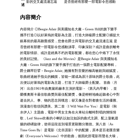
影的交叉處流連忘返 是否曾經有那麼一部電影令您感動
述
內容簡介
內容簡介 ◎Beegie Adair 與美國知名大廠－Green Hill的旗下樂手
攜手打造◎以好萊塢的電影為主題，打造大師級爵士配樂◎捕捉大
銀幕前的最高聽覺感受，您會在爵士與電影的交叉處流連忘返 是
否曾經有那麼一部電影令您感動涕零、印象深刻？或許是曲折離奇
的電影情節、或許是經典不朽的電影配樂，都在您心中烙下了永恆
的美好記憶。 《Jazz and the Movies》是Beegie Adair 與美國知名
大廠－Green Hill的旗下樂手攜手打造的一張爵士電影配樂專輯，
爵士鋼琴巨擘－Beegie Adair, 她擁有對音樂的極高敏銳與細膩度，
歌曲經過她手指尖的觸摸，皆能一躍成為原汁原味的爵士歌曲，此
次便以好萊塢的電影為主題，打造了大師級爵士配樂。 首曲〈月
河〉出自1961年由奧黛莉赫本主演的電影－《第凡內早餐》，並
榮獲奧斯卡最佳歌曲獎與最佳配樂獎，像是輕輕地喚起聽者心中對
逝去的人、事、物的思念與嘆息；卻又像是在對都會生活的優雅、
浪漫進行歌頌與讚美。第二首〈I Will Wait For You〉是電影《秋
水伊人》主題曲，電影中男女主角在火車站分離時對唱的惆悵情
歌，Leif Shires吹奏的小喇叭以如泣如訴的曲式主調、配上蕩氣迴
腸的磅礡旋律，使得這段送別場景更顯難分難捨。第八首〈As
Time Goes By〉是電影《北非諜影》中的配樂，原本是百老匯音樂
劇《Everyone’s Welcome》中的歌曲，後因此部電影而聲名大噪，