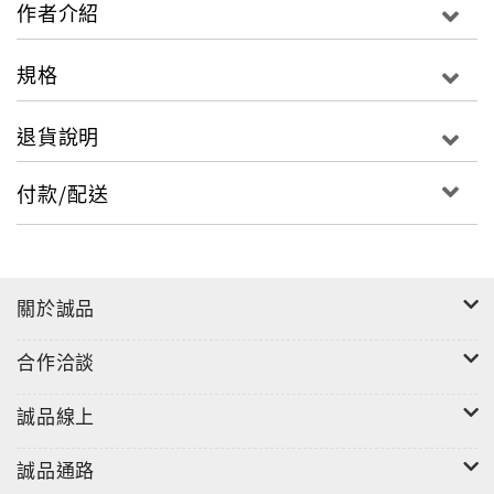
鴿獎提名的鋼琴手Christopher Phillip編曲與彈奏、
作者介紹
Greg Howard擔任執行製作、以及多位資深音樂製作人
聯手打造的鋼琴抒情專輯，15首歌曲不僅能撫慰人心、
規格
打造一個寧靜與自在、專屬於自己的小天地。在您回到
家後卸下一整天疲憊、只想完全放鬆之時，不妨給自己
退貨說明
一個舒適自在的精心時刻，在音樂的陪伴下重新充電，
這張專輯就是能帶給您這樣的舒適自在感。
付款/配送
關於誠品
合作洽談
誠品線上
誠品通路