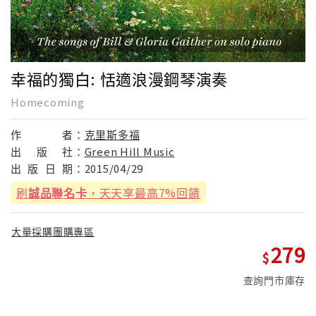
幸福的獨白: 恬適浪漫鋼琴演奏
Homecoming
作
者：
克里斯多福
出
版
社：
Green Hill Music
出
版
日
期：
2015/04/29
刷
誠品聯名卡
，天天享最高7%回饋
大量採購團購專區
279
查詢門市庫存