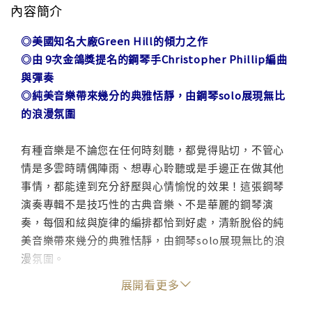
內容簡介
◎美國知名大廠Green Hill的傾力之作
◎由 9次金鴿獎提名的鋼琴手Christopher Phillip編曲
與彈奏
◎純美音樂帶來幾分的典雅恬靜，由鋼琴solo展現無比
的浪漫氛圍
有種音樂是不論您在任何時刻聽，都覺得貼切，不管心
情是多雲時晴偶陣雨、想專心聆聽或是手邊正在做其他
事情，都能達到充分舒壓與心情愉悅的效果！這張鋼琴
演奏專輯不是技巧性的古典音樂、不是華麗的鋼琴演
奏，每個和絃與旋律的編排都恰到好處，清新脫俗的純
美音樂帶來幾分的典雅恬靜，由鋼琴solo展現無比的浪
漫氛圍。
展開看更多
此張為美國知名大廠Green Hill的傾力之作，由 9次金