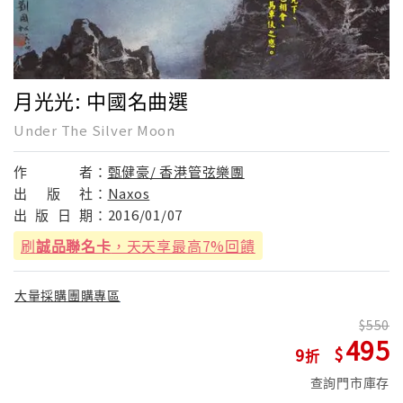
月光光: 中國名曲選
Under The Silver Moon
作
者：
甄健豪/ 香港管弦樂團
出
版
社：
Naxos
出
版
日
期：
2016/01/07
刷
誠品聯名卡
，天天享最高7%回饋
大量採購團購專區
550
495
9
查詢門市庫存