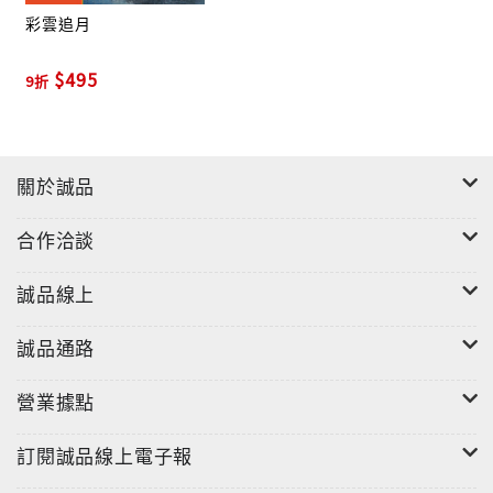
彩雲追月
甄健豪指揮“香港管弦樂團”1982年首次發行的專輯
「彩雲追月」成為最暢銷的唱片，瘋魔樂壇，而繼後的
$495
9折
中國名曲選第二集都獲得極佳的銷量，所演繹的歌曲包
括讀書郎、蘭花草、蘭花花、在銀色的月光下、康定情
歌、長城謠、青春舞曲、敖包相會、三十里舖、鳳陽花
鼓、月光光、馬車伕之戀等，經重新處理及調教母盤後
關於誠品
德國版本音效更勝當年。
合作洽談
誠品線上
誠品通路
營業據點
訂閱誠品線上電子報