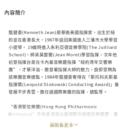
內容簡介
甄健豪(Kenneth Jean)是華裔美國指揮家，出生於紐
約並在香港長大，1967年返回美國進入三藩市大學學習
小提琴， 19歲時進入朱利亞德音樂學院(The Juilliard
School)，師承莫雷爾(Jean Morel)學習指揮，次年他
初登指揮台是在卡內基音樂廳指揮“紐約青年交響樂
團”，才華洋溢、散發著指揮大師的魅力，旋即受聘為
該樂團音樂總監。1984年甄健豪奪得在「斯托科夫斯基
指揮獎(Leopold Stokowski Conducting Award)」後
發展平步青雲，擔任過國際樂團的指揮、總監等。
“香港管弦樂團(Hong Kong Philharmonic
Orchestra)”作為香港演出最頻繁的旗艦音樂團體，是
城市文化生活不可缺少的一部份。樂團的歷史追溯至上
展開看更多