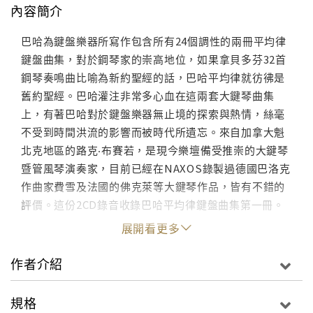
內容簡介
巴哈為鍵盤樂器所寫作包含所有24個調性的兩冊平均律
鍵盤曲集，對於鋼琴家的崇高地位，如果拿貝多芬32首
鋼琴奏鳴曲比喻為新約聖經的話，巴哈平均律就彷彿是
舊約聖經。巴哈灌注非常多心血在這兩套大鍵琴曲集
上，有著巴哈對於鍵盤樂器無止境的探索與熱情，絲毫
不受到時間洪流的影響而被時代所遺忘。來自加拿大魁
北克地區的路克‧布賽若，是現今樂壇備受推崇的大鍵琴
暨管風琴演奏家，目前已經在NAXOS錄製過德國巴洛克
作曲家費雪及法國的佛克萊等大鍵琴作品，皆有不錯的
評價。這份2CD錄音收錄巴哈平均律鍵盤曲集第一冊。
展開看更多
作者介紹
規格