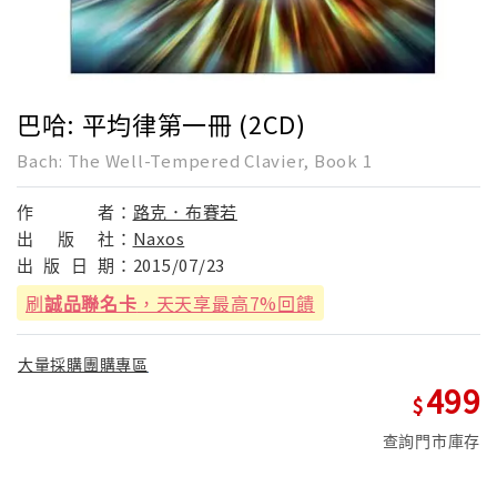
巴哈: 平均律第一冊 (2CD)
Bach: The Well-Tempered Clavier, Book 1
作
者：
路克．布賽若
出
版
社：
Naxos
出
版
日
期：
2015/07/23
刷
誠品聯名卡
，天天享最高7%回饋
大量採購團購專區
499
查詢門市庫存