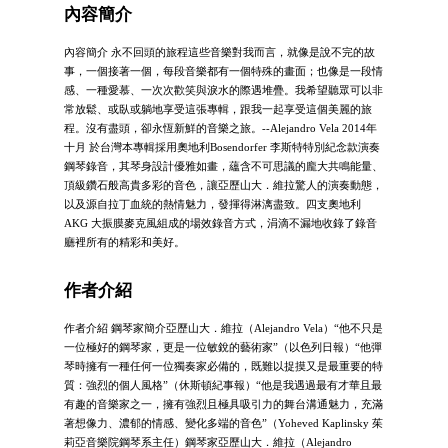
內容簡介
內容簡介 永不回頭的旅程這些音樂對我而言，就像是說不完的故
事，一個接著一個，每段音樂都有一個特殊的畫面；也像是一段情
感、一種愛慕、一次次歡笑與淚水的際遇堆疊。我希望聽眾可以非
常放鬆、或臥或躺地享受這張專輯，跟我一起享受這個美麗的旅
程。沒有盡頭，卻永恆新鮮的音樂之旅。--Alejandro Vela 2014年
十月 於台灣本專輯採用奧地利Bosendorfer 李斯特特別紀念款演奏
鋼琴錄音，其琴身設計優雅如畫，蘊含不可思議的龐大共鳴能量、
頂級鑽石般高貴多彩的音色，讓亞歷山大．維拉驚人的演奏動態，
以及源自拉丁血統的熱情魅力，發揮得淋漓盡致。四支奧地利
AKG 大振膜麥克風組成的場效錄音方式，涓滴不漏地收錄了錄音
廳裡所有的精彩和美好。
作者介紹
作者介紹 鋼琴家簡介亞歷山大．維拉（Alejandro Vela）“他不只是
一位極好的鋼琴家，更是一位敏銳的藝術家”（以色列日報）“他彈
琴時擁有一種任何一位獨奏家必備的，既難以捉摸又是最重要的特
質：強烈的個人風格”（休斯頓紀事報）“他是我遇過最有才華且最
有趣的音樂家之一，擁有強烈且極具吸引力的舞台溝通魅力，充滿
著想像力、濃郁的情感、變化多端的音色”（Yoheved Kaplinsky 茱
莉亞音樂院鋼琴系主任）鋼琴家亞歷山大．維拉（Alejandro