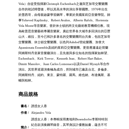
Vela）自從受指揮家Christoph Eschenbach之邀與芝加哥交響樂團
合作的初試啼聲後，即以其高水準的演出享譽國際。1976年出生
於墨西哥，由母親啟蒙學習鋼琴，畢業於美國茱莉亞音樂學院。師
事Yoheved Kaplinsky、Robert Avalon、Alberto Rafols、Hortensia
Vela Monte等音樂家。曾於休士頓的跨文化藝術教育機構任教。現
為歐普思音樂藝術專屬音樂家。廣赴世界各大城市多回演出的亞歷
山大．維拉，至今已和許多著名的交響樂團同台共奏，包括芝加哥
交響樂團、休士頓交響樂團、以色列Ashdod管絃樂團、加拿大
Apassionata Ensemble及紐約茱莉亞交響樂團。更曾應邀遠赴荷蘭
阿姆斯特丹皇家音樂廳演出，且先後與多位知名的指揮家如林望、
Eschenbach、Kirk Trevor、Kenneth Jean、Robert Hart Baker、
Dimitr Manolov、Juan Carlos Lomonaco以及Daniel Myssyk等合作
演出。其世界巡迴演奏極為成功，所到城市已遍及台北、多倫多、
阿姆斯特丹、紐約、東京、蒙特羅、羅馬、維也納、布達佩斯、基
輔與柏林。
商品規格
書名 /
誘惑女人香
作者 /
Alejandro Vela
誘惑女人香：本專輯採用奧地利Bosendorfer李斯特特別
紀念款演奏鋼琴錄音，其琴身設計優雅如畫，蘊含不可
簡介 /