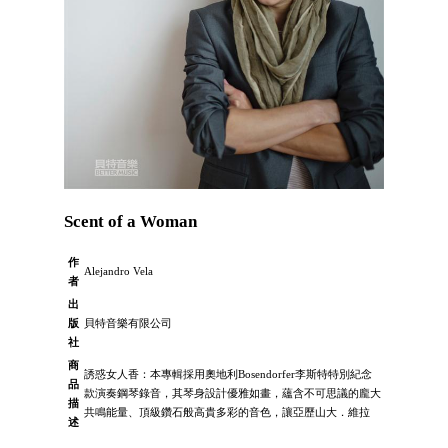
Scent of a Woman
作
Alejandro Vela
者
出
版
貝特音樂有限公司
社
商
誘惑女人香：本專輯採用奧地利Bosendorfer李斯特特別紀念
品
款演奏鋼琴錄音，其琴身設計優雅如畫，蘊含不可思議的龐大
描
共鳴能量、頂級鑽石般高貴多彩的音色，讓亞歷山大．維拉
述