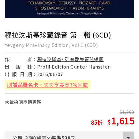
穆拉汶斯基珍藏錄音 第一輯 (6CD)
Yevgeny Mravinsky Edition, Vol.1 (6CD)
作
者：
穆拉汶斯基/ 列寧愛樂管弦樂團
出
版
社：
Profil Edition Gunter Hanssler
出
版
日
期：
2016/06/07
刷
誠品聯名卡
，天天享最高7%回饋
大量採購團購專區
1,900
1,615
85
期
利率
每期
分期
3
0
✕
538
元