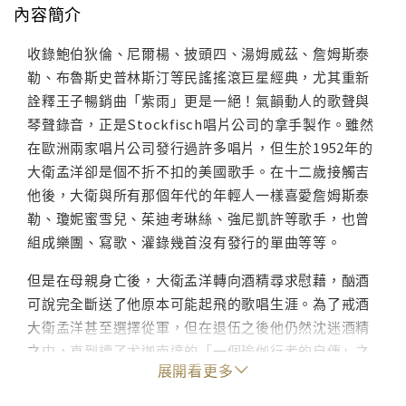
內容簡介
收錄鮑伯狄倫、尼爾楊、披頭四、湯姆威茲、詹姆斯泰
勒、布魯斯史普林斯汀等民謠搖滾巨星經典，尤其重新
詮釋王子暢銷曲「紫雨」更是一絕！氣韻動人的歌聲與
琴聲錄音，正是Stockfisch唱片公司的拿手製作。雖然
在歐洲兩家唱片公司發行過許多唱片，但生於1952年的
大衛孟洋卻是個不折不扣的美國歌手。在十二歲接觸吉
他後，大衛與所有那個年代的年輕人一樣喜愛詹姆斯泰
勒、瓊妮蜜雪兒、茱迪考琳絲、強尼凱許等歌手，也曾
組成樂團、寫歌、灌錄幾首沒有發行的單曲等等。
但是在母親身亡後，大衛孟洋轉向酒精尋求慰藉，酗酒
可說完全斷送了他原本可能起飛的歌唱生涯。為了戒酒
大衛孟洋甚至選擇從軍，但在退伍之後他仍然沈迷酒精
之中，直到讀了尤迦南達的「一個瑜伽行者的自傳」之
展開看更多
後，他才深受感動，參加勒戒課程，從此不再飲酒。也
在這時，他遇到生命中的伴侶，以筆名「S. P.