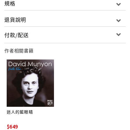
規格
Standley」與他共同寫作的妻子。
在90年代他終於錄製第一張專輯，雖然在美國沒有太大
退貨說明
的迴響，但這張專輯飄洋過海，在德國的Glitterhouse
Records發行，並且由Stockfisch Records的創辦人
付款/配送
Gunter Pauler負責重新混音與母帶處理，得到相當好
的銷售成績，從此讓大衛孟洋與德國結下不解之緣（很
作者相關書籍
巧的，他當年從軍就在德國服役），新專輯與巡迴演唱
都在德國進行，不過平日他還是居住在阿拉巴馬的家
中。
名為「大鞋」的2009最新專輯居然收錄了十六首翻唱作
品，完全沒有大衛孟洋自己的創作，難道這位歌手已經
面臨創作瓶頸？不過在看過曲目、聽過他的演唱後，你
必定會欣賞這次的「創舉」。在三十多年的演唱功力加
迷人的藍眼睛
持下，大衛孟洋把這些自己喜愛的曲子詮釋出自己的神
韻，從頭聽到尾彷彿是一個穿越三十年的音樂旅程。從
$649
鮑伯狄倫、尼爾楊、湯姆佩提、凱特史蒂文斯、詹姆斯