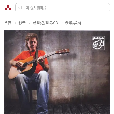
首頁
影音
新世紀/世界CD
發燒/美聲