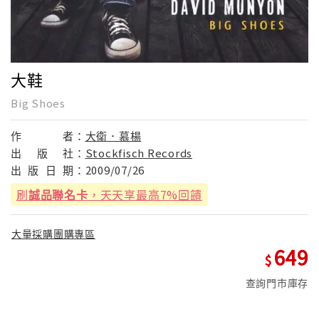
大鞋
Big Shoes
作
者：
大衛．慕楊
出
版
社：
Stockfisch Records
出
版
日
期：
2009/07/26
刷
誠品聯名卡
，天天享最高7%回饋
大量採購團購專區
649
查詢門市庫存