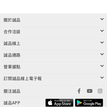
泰勒這些民謠歌手的作品，到披頭四、布魯斯史普林斯
汀的搖滾抒情小品都有，最特別的是還翻唱了王子的搖
滾經典「Purple Rain」。
關於誠品
無論各種音樂風格，在他的詮釋下就是充滿個人特色，
合作洽談
那沙啞的嗓音、精湛的吉他技巧讓這些經典作品展現出
新的生命力。 不能不提的當然還是Gunter Pauler與他
誠品線上
的唱片製作團隊，在他們的巧手錄製下，大衛孟洋的歌
聲、吉他聲都展現出特別豐潤、飽滿的質感，在高級音
誠品通路
響上聽起來有種迷人的風韻。經典的歌曲、精彩的演唱
以及精緻的製作，讓這張專輯成為抒情民謠愛好者不可
營業據點
錯過的優質選擇！
訂閱誠品線上電子報
關注誠品
誠品APP