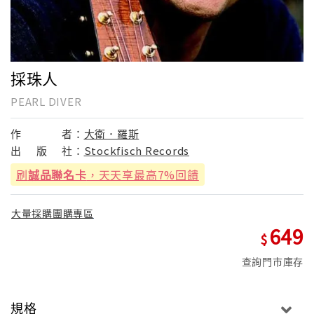
採珠人
PEARL DIVER
作
者：
大衛．羅斯
出
版
社：
Stockfisch Records
刷
誠品聯名卡
，天天享最高7%回饋
大量採購團購專區
649
查詢門市庫存
規格