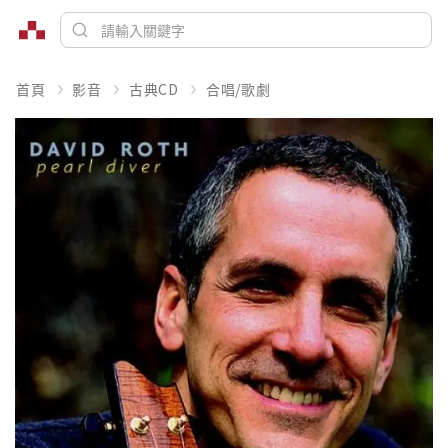
首頁
影音
古典CD
合唱/歌劇