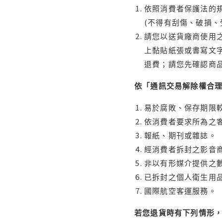
依照消費者保護法的規
(不得有刮傷、破損、
請您以送貨廠商使用
上黏貼紙張或書寫文
退費；請您先確認商
依「通訊交易解除權合
易於腐敗、保存期限較
依消費者要求所為之客
報紙、期刊或雜誌。
經消費者拆封之影音
非以有形媒介提供之數
已拆封之個人衛生用品
國際航空客運服務。
若您退貨時有下列情形，