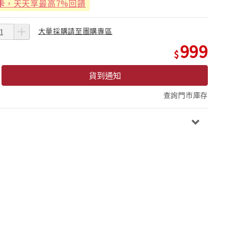
卡
，天天享最高7%回饋
大量採購請至團購專區
999
貨到通知
查詢門市庫存