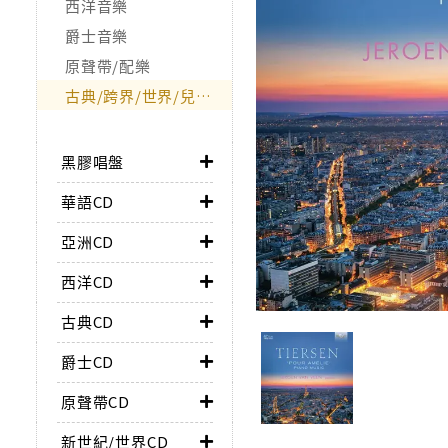
西洋音樂
爵士音樂
原聲帶/配樂
古典/跨界/世界/兒童/非音樂類
黑膠唱盤
華語CD
亞洲CD
西洋CD
古典CD
爵士CD
原聲帶CD
新世紀/世界CD