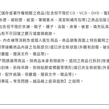
儲存或著作權相關之商品(包含但不限於CD、VCD、DVD、電
水匣、碳粉匣、紙張、筆類墨水、清潔劑補充包等)之商品包裝已
(包含但不限於衣褲、鞋子、襪子、泳裝、床單、被套、填充玩具
品有不可回復之髒污或磨損痕跡。
品、內衣褲等消耗性或個人衛生用品、商品銷售頁面上特別載明之
等接觸商品內容之包裝部分)或已非全新狀態(外觀有刮傷、破
保麗龍、隨貨文件、贈品等)。
電子閱讀器等商品，除商品本身有瑕疵外，退回之商品已拆封(除
封條、拆除吊牌、拆除貼膠或標籤等情形)或已非全新狀態(外
袋、配件紙箱、保麗龍、隨貨文件、贈品等)。
服專區→常見問題→誠品線上退貨退款】之說明。