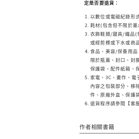
定是否要退貨：
以數位或電磁紀錄形式
耗材(包含但不限於墨
衣飾鞋類/寢具/織品
或經剪標或下水或商
食品、美容/保養用
限於瓶蓋、封口、封膜
保護袋、配件紙箱、
家電、3C、畫作、
內容之包裝部分、移除
件、原廠外盒、保護
退貨程序請參閱【客
作者相關書籍