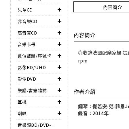
內容簡介
兒童CD
非音樂CD
高音質CD
內容簡介
音樂卡帶
◎收錄法國配樂家楊‧提
數位載體/序號卡
rpm
影像BD/UHD
影像DVD
樂譜/書籍雜誌
作者介紹
耳機
鋼琴：傑若安‧范‧菲恩Jero
錄音：2014年
喇叭
音樂類BD/DVD-AUDIO