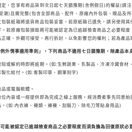
定，您享有商品貨到次日起七天猶豫期(含例假日)的權益(請
受潮)且需完整(包含全部商品、配件、原廠內外包裝、贈品及所
之包裝紙箱將退貨商品包裝妥當，若原紙箱已遺失，請另使用其
字。若原廠包裝損毀將可能被認定為已逾越檢查商品之必要程度，
品正確、外觀可接受，再行拆封，以免影響您的權利；若為產品
理例外情事適用準則」，下列商品不適用七日猶豫期，除產品本
短或解約時即將逾期。(如:生鮮蔬果、乳製品、冷凍冷藏食材、
製化給付。(如:客製印章、鋼筆刻字)
商品或電腦軟體。
位內容或一經提供即為完成之線上服務，經消費者事先同意始提
。(如:內衣褲、襪類、褲襪、刮鬍刀、除毛刀等貼身用品)
可能被認定已逾越檢查商品之必要程度而須負擔為回復原狀必要