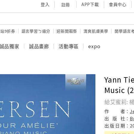
登入
APP下載
會員中心
註冊
站9折券
語言學習ㄅ級分
迎新開鞋祭
清爽肌膚美學
開學語言
誠品獨家
誠品畫廊
活動專區
expo
Yann Ti
Music (
給艾蜜莉: 楊
作
者：
J
出
版
社：
B
出
版
日
期：
2