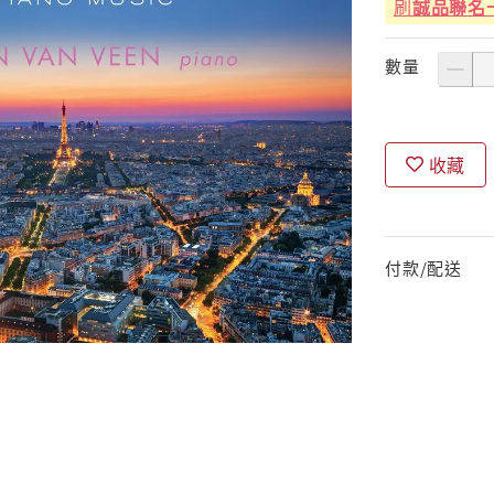
刷
誠品聯名
數量
收藏
付款/配送