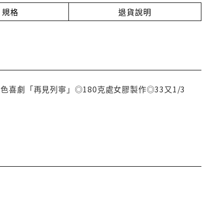
規格
退貨說明
喜劇「再見列寧」◎180克處女膠製作◎33又1/3