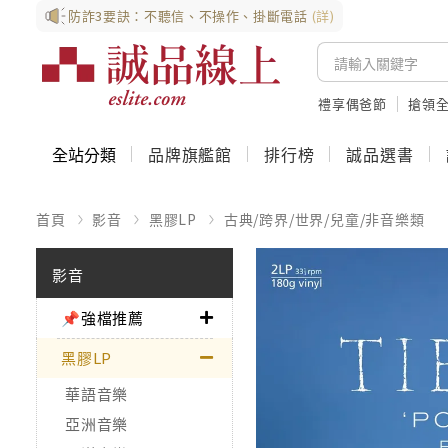
防詐3要訣：不聽信、不操作、掛斷電話
(詳)
禮享偶爸節
搶領全
全站分類
品牌旗艦館
排行榜
誠品選書
首頁
影音
黑膠LP
古典/跨界/世界/兒童/非音樂類
影音
📌強檔推薦
黑膠LP
華語音樂
亞洲音樂