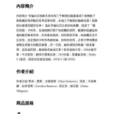
內容簡介
內容簡介 哥倫比亞熱舞天堂全程三千舞棍狂飆靈魂渴了身體動了
夜晚屬於我們騷莎世界冠軍領軍、全城三千舞棍狂飆舞告讚！當舞
蹈白癡遇見騷莎女神！ 遠赴哥倫比亞出差的哈維爾，抵達了「騷
莎首都」卡利市。全城熱舞打開了哈維爾的視野，靦腆的他邂逅美
麗的騷莎舞者安琪，共享夜的熱情。回到西班牙後，哈維爾念念不
忘安琪，決定飛回卡利市再續前緣。此時的安琪，正努力帶領團員
挑戰全球最大的騷莎徵選，另一方面，她的感情仍暗藏一顆未爆
彈。這段遠距戀，最後能否修成正果？影音規格片長：100分鐘字
幕：中文類型：劇情片螢幕比例：16:9分級：普遍級音效：Dolby
5.1發音：西班牙語發音規格：DVD-5 3區 NTSC
作者介紹
作者介紹 導演：楚斯．古鐵雷斯（Chus Gutierrez）演員：卡洛琳
娜．拉米雷斯（Carolina Ramirez）胡立安．維亞藍（Julian
Villagran）
商品規格
商