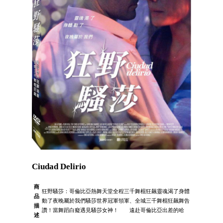
Ciudad Delirio
商
狂野騷莎：哥倫比亞熱舞天堂全程三千舞棍狂飆靈魂渴了身體
品
動了夜晚屬於我們騷莎世界冠軍領軍、全城三千舞棍狂飆舞告
描
讚！當舞蹈白癡遇見騷莎女神！ 遠赴哥倫比亞出差的哈
述