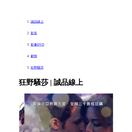
誠品線上
影音
影像DVD
劇情
狂野騷莎
狂野騷莎 | 誠品線上