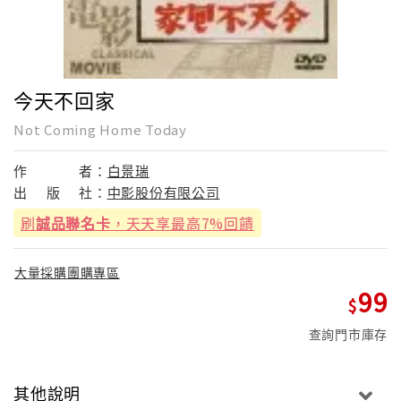
今天不回家
Not Coming Home Today
作
者：
白景瑞
出
版
社：
中影股份有限公司
刷
誠品聯名卡
，天天享最高7%回饋
大量採購團購專區
99
查詢門市庫存
其他說明