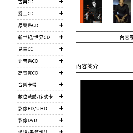
古典CD
爵士CD
原聲帶CD
內容
新世紀/世界CD
兒童CD
非音樂CD
內容簡介
高音質CD
音樂卡帶
數位載體/序號卡
影像BD/UHD
影像DVD
樂譜/書籍雜誌