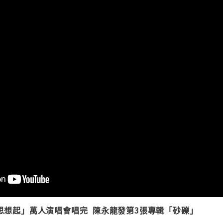
段思想起」萬人演唱會唱完 陳永龍發第3張專輯「砂礫」