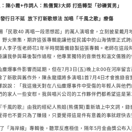
：陳小霞+作詞人：熊儒賢3大師 打造轉型「砂礫質男」
發行日不延 放下打新歌想法 加唱「千風之歌」療傷
場「民歌40 再唱一段思想起」的萬人演唱會，立刻披星戴
：野火樂集，期許這張專輯能讓他從民謠中的山海情懷正式跨
作人李子恆老師花1年半時間籌備錄製這張專輯。老師在這段
極讓我參與幕後製作過程，他專業獨特的音樂性和溫文儒雅的
塵爆事件影響而延期，但在7月3日(五)晚上8:00在河岸
除了新歌與舊作外，陳永龍還將多演唱1首7月4日才會進錄
釋說說：「我這幾天對在八仙塵爆事件中受傷的年輕人與他們
們的家人一些安慰。我與唱片公司的工作夥伴們都希望這是第
『千風的歌』由我的經紀人熊姐(熊儒賢)重新填上中文詞，
覺得也不要只為了賺錢，只要覺得這是件有意義的事就趕快去
發行了「海岸線」專輯後，聽眾反應極佳，隔年5月金曲獎公布