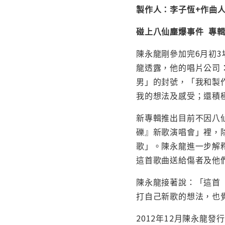
製作人：李子恆+作曲人
碰上八仙塵爆事件 專輯
陳永龍剛參加完6月初3
龍透露，他的唱片公司
男」的封號，「我和製
我的想法及感受；還積
新專輯推出目前不因八仙
礫』新歌演唱會」裡，
歌」。陳永龍進一步解
這首歌曲送給傷者及他
陳永龍接著說：「這首
打自己新歌的想法，也
2012年12月陳永龍