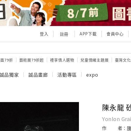
登入
APP下載
會員中心
註冊
面79折
藝術展79折起
禮享情人選物
兒童情緒主題展
臺灣文化
誠品獨家
誠品畫廊
活動專區
expo
陳永龍 
Yonlon Gra
作
者：