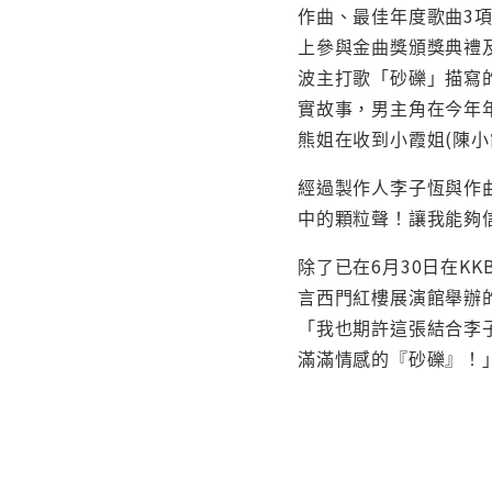
作曲、最佳年度歌曲3
上參與金曲獎頒獎典禮
波主打歌「砂礫」描寫
實故事，男主角在今年
熊姐在收到小霞姐(陳
經過製作人李子恆與作
中的顆粒聲！讓我能夠
除了已在6月30日在K
言西門紅樓展演館舉辦
「我也期許這張結合李
滿滿情感的『砂礫』！