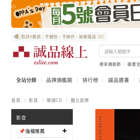
防詐3要訣：不聽信、不操作、掛斷電話
(詳)
禮享偶爸節
圖書全
全站分類
品牌旗艦館
排行榜
誠品選書
首頁
影音
華語CD
獨立音樂
影音
📌強檔推薦