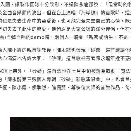
項入圍，讓製作團隊十分欣慰，不過陳永龍卻說：「但當時的
及金曲音樂節的演出，但在台上演唱『海岸線』這首歌時，還
的也是失去生命中的至愛後，也可能完全失去自己的心情，陳
年初失去了此生的摯愛，他們原是大家公認的滿分伴侶，但在
小霞)自彈自唱的demo時，兩個人一聽到『親密或陌生，不
曲人陳小霞的親自調教後，陳永龍也發現「砂礫」這首歌讓他
信心滿滿地告訴大家：『砂礫』這首歌裡有著陳永龍年近不惑
KBOX上架外，「砂礫」這首歌也在七月中旬被選為韓劇「魔法麵
的「陳永龍第三張個人專輯『砂礫』新歌演唱會」中，也會首
子恆、陳小霞、侯季然、熊儒賢…等多位大師的音樂作品，每
」