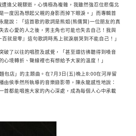
我遭逢父親驟逝，心情極為複雜，我雖然強忍住悲傷北
是一度因為想起父親的身影而掉下眼淚。」而專輯首
永龍說：「這首歌的歌詞是熊姐(熊儒賢)一位朋友的真
失去心愛的人之後，男主角也可能也失去自己！我與
是一百就是零』這句歌詞時馬上就淚崩哭到不能自己！」
突破了以往的唱腔及感覺，「甚至還彷彿聽得到嗓音
的心境轉折、聲線裡也有想給予大家的溫度！」
包店」的主題曲。在7月3日(五)晚上8:00在河岸留
播由侯季然所執導的音樂錄影帶，陳永龍感性地說：
一首都能唱進大家的內心深處，成為每個人心中承載