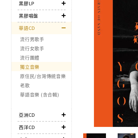
黑膠LP
黑膠唱盤
華語CD
流行男歌手
流行女歌手
流行團體
獨立音樂
原住民/台灣傳統音樂
老歌
華語音樂 (含合輯)
亞洲CD
西洋CD