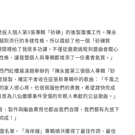
月地投入個人第3張專輯「砂礫」的後製籌備工作。陳永
越到流行的多樣性格，所以還給了他一個「砂礫質
時間裡給了我很多功課，不僅從邀歌過程到選曲會關心
性格，讓我整個人與專輯都增添了一份書香氣質。」
留言西門紅樓展演館舉辦的「陳永龍第三張個人專輯『砂
音室錄製、確定不會收在這張新專輯中的歌曲：「千風之
的家人很心疼，也很佩服他們的勇敢，希望趕快完成
1首為八仙塵爆事件受傷的年輕人奉獻的公益歌曲。」
錄音、製作與編曲費用也都由我們自理，我們都有先放下
完成！」
入圍名單，「海岸線」專輯總共獲得了最佳作詞、最佳