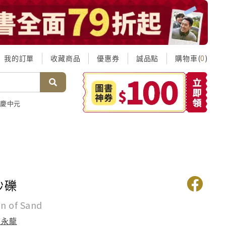
我的訂單
收藏商品
優惠券
誠品點
購物車(
)
0
慶中元
砂礫
in of Sand
陳永龍