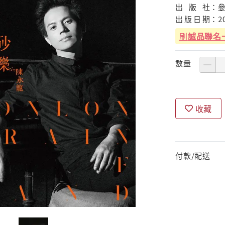
出
版
社：
出
版
日
期：
2
刷
誠品聯名
數量
收藏
付款/配送