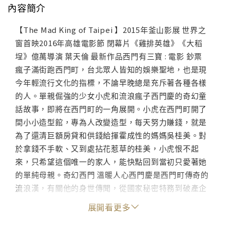
內容簡介
【The Mad King of Taipei 】2015年釜山影展 世界之
窗首映2016年高雄電影節 閉幕片《雞排英雄》《大稻
埕》億萬導演 葉天倫 最新作品西門有三寶 : 電影 鈔票
瘋子滿街跑西門町，台北眾人皆知的娛樂聖地，也是現
今年輕流行文化的指標，不論早晚總是充斥著各種各樣
的人。單親倔強的少女小虎和流浪瘋子西門慶的奇幻童
話故事，即將在西門町的一角展開。小虎在西門町開了
間小小造型館，專為人改變造型，每天努力賺錢，就是
為了還清巨額房貸和供錢給揮霍成性的媽媽吳桂美。對
於拿錢不手軟、又到處拈花惹草的桂美，小虎恨不起
來，只希望這個唯一的家人，能快點回到當初只愛著她
的單純母親。奇幻西門 溫暖人心西門慶是西門町傳奇的
流浪漢，有關他的身世傳聞，從國家秘密特務到破產企
業家都有。西門慶住在一棟廢棄建築裡，雜亂的開放空
展開看更多
間，唯有一個小角落整齊排著胡桃鉗娃娃，看著那娃