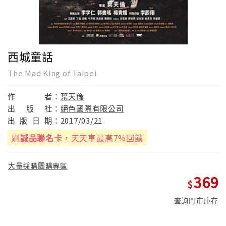
西城童話
The Mad King of Taipei
作
者：
葉天倫
出
版
社：
絕色國際有限公司
出
版
日
期：
2017/03/21
刷
誠品聯名卡
，天天享最高7%回饋
大量採購團購專區
369
查詢門市庫存