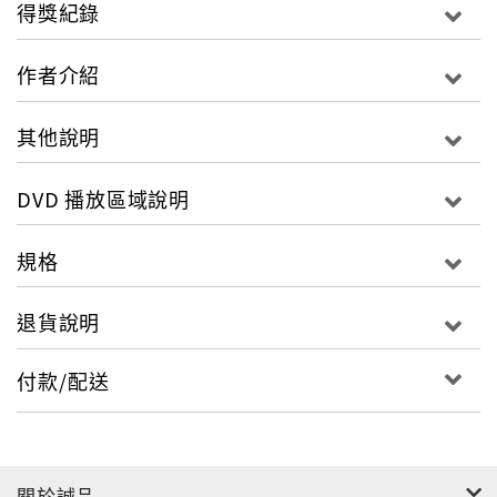
娃，西門慶的眼中總是會流露出悲傷。瘋瘋癲癲的表面
得獎紀錄
下，究竟藏著怎樣的故事? 一場追打暴露狂的誤會，讓
倔強美少女小虎及瘋子西門慶有了第一次接觸，彼此對
作者介紹
於親情/愛情/友情的渴望相互交雜影響著。在什麼事都
可能發生的西門町，人人對於愛的渴望，利的追求，錢
其他說明
的誘惑，各種關係交織成一個奇幻的西城童話。預計上
架日期：預計2017年03月22日影音規格：片長：106分
DVD 播放區域說明
鐘級別：普遍級
規格
退貨說明
付款/配送
關於誠品