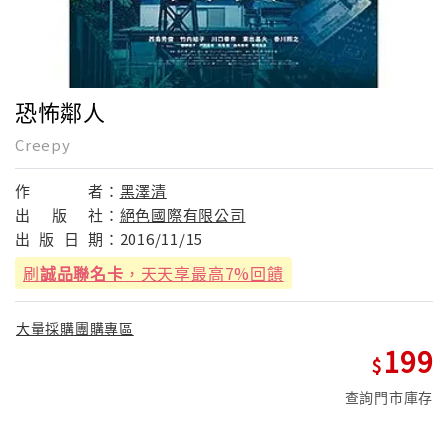
恐怖鄰人
Creepy
作
者：
黑澤清
出
版
社：
絕色國際有限公司
出
版
日
期：
2016/11/15
刷
誠品聯名卡
，天天享最高7%回饋
大量採購團購專區
199
查詢門市庫存