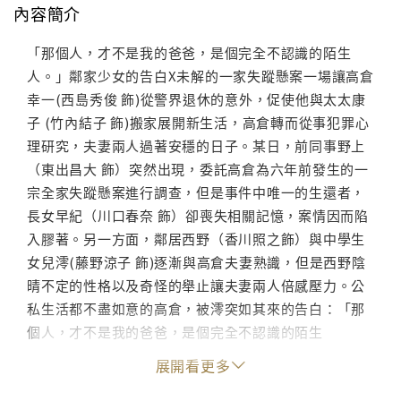
內容簡介
「那個人，才不是我的爸爸，是個完全不認識的陌生
人。」鄰家少女的告白X未解的一家失蹤懸案一場讓高倉
幸一(西島秀俊 飾)從警界退休的意外，促使他與太太康
子 (竹內結子 飾)搬家展開新生活，高倉轉而從事犯罪心
理研究，夫妻兩人過著安穩的日子。某日，前同事野上
（東出昌大 飾）突然出現，委託高倉為六年前發生的一
宗全家失蹤懸案進行調查，但是事件中唯一的生還者，
長女早紀（川口春奈 飾）卻喪失相關記憶，案情因而陷
入膠著。另一方面，鄰居西野（香川照之飾）與中學生
女兒澪(藤野涼子 飾)逐漸與高倉夫妻熟識，但是西野陰
晴不定的性格以及奇怪的舉止讓夫妻兩人倍感壓力。公
私生活都不盡如意的高倉，被澪突如其來的告白：「那
個人，才不是我的爸爸，是個完全不認識的陌生
人。」，而捲入更加黑暗的深淵之中…
展開看更多