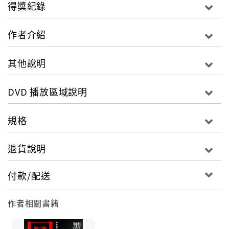
影音規格片長：131
得獎紀錄
螢幕比：16:9
區域：台灣、東南亞、東亞（包括香港及韓國等）
作者介紹
類別：懸疑/恐怖/驚悚
音效：杜比5.1
其他說明
字幕選單：中文字幕
語言選單：原音
DVD 播放區域說明
規格
退貨說明
付款/配送
作者相關書籍