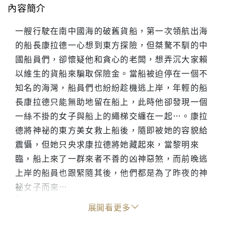
內容簡介
一艘行駛在南中國海的破舊貨船，第一次領航出海
的船長康拉德一心想到東方探險，但桀驁不馴的中
國船員們，卻懷疑他和貪心的老闆，想弄沉大家賴
以維生的貨船來騙取保險金。當船被迫停在一個不
知名的海灣，船員們也紛紛趁機逃上岸，年輕的船
長康拉德只能無助地留在船上，此時他卻發現一個
一絲不掛的女子與船上的繩梯交纏在一起…。康拉
德將神祕的東方美女救上船後，隨即被她的容貌給
震懾，但她只央求康拉德將她藏起來，當黎明來
臨，船上來了一群來者不善的凶神惡煞，而前晚逃
上岸的船員也跟緊隨其後，他們都是為了昨夜的神
祕女子而來…
"
展開看更多