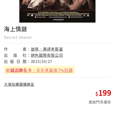
海上情謎
Secret Sharer
作
者：
彼得．弗達考斯基
出
版
社：
絕色國際有限公司
出
版
日
期：
2015/10/27
刷
誠品聯名卡
，天天享最高7%回饋
大量採購團購專區
199
查詢門市庫存