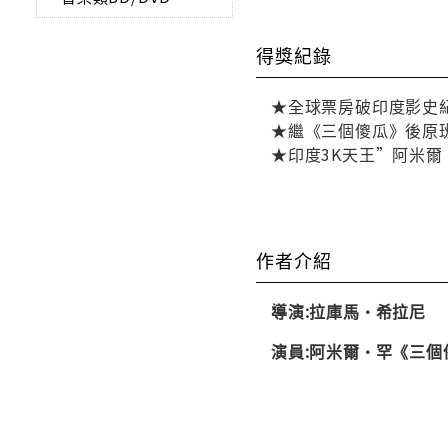
得獎紀錄
★全球票房破印度影史
★繼《三個傻瓜》後原
★印度3K天王”阿米
作者介紹
導演:拉庫馬•希拉尼
演員:阿米爾•罕《三