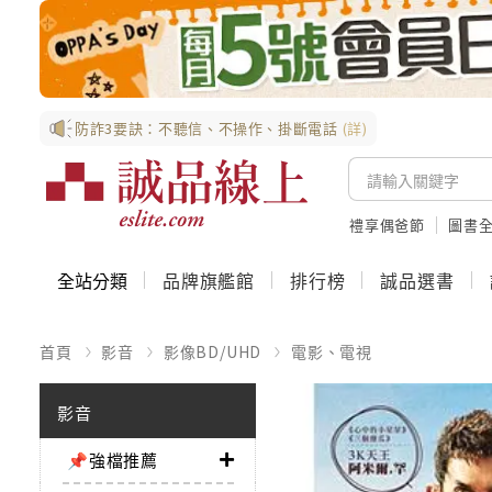
防詐3要訣：不聽信、不操作、掛斷電話
(詳)
禮享偶爸節
圖書全
全站分類
品牌旗艦館
排行榜
誠品選書
首頁
影音
影像BD/UHD
電影、電視
影音
📌強檔推薦