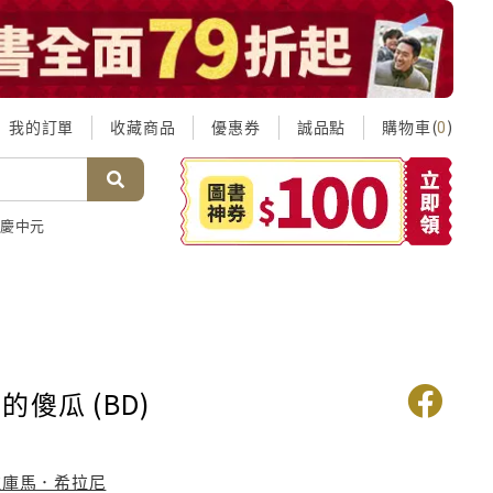
我的訂單
收藏商品
優惠券
誠品點
購物車(
)
0
慶中元
傻瓜 (BD)
拉庫馬．希拉尼