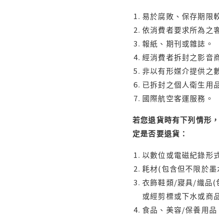
易於腐敗、保存期限較
依消費者要求所為之客
報紙、期刊或雜誌。
經消費者拆封之影音
非以有形媒介提供之數
已拆封之個人衛生用品
國際航空客運服務。
若您退貨時有下列情形，
定是否要退貨：
以數位或電磁紀錄形式
耗材(包含但不限於墨
衣飾鞋類/寢具/織品
或經剪標或下水或商
食品、美容/保養用