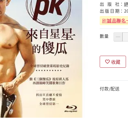
出
版
社：
出
版
日
期：
2
刷
誠品聯名
數量
收藏
付款/配送