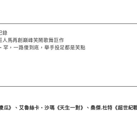
紀錄
班人馬再創巔峰笑鬧歌舞巨作
爾•罕，一路傻到底，舉手投足都是笑點
個傻瓜》、艾魯絲卡•沙瑪《天生一對》、桑傑.杜特《超世紀