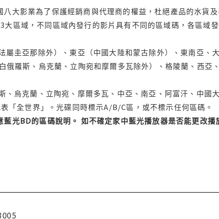
國八大影業為了保護經銷商與代理商的權益，杜絕產品的水貨及
3大區域，不同區域內發行的影片具有不同的區域碼，各區域發
蘭和法屬圭亞那除外）、東亞（中國大陸和蒙古除外）、東南亞、
斯、白俄羅斯、烏克蘭、立陶宛和摩爾多瓦除外）、格陵蘭、西
俄羅斯、烏克蘭、立陶宛、摩爾多瓦、中亞、南亞、阿富汗、中國
，代表「全世界」。光碟同時標示A/B/C區，或不標示任何區碼。
意藍光BD的區碼說明。 如不確定家中藍光播放器是否能更改
3005