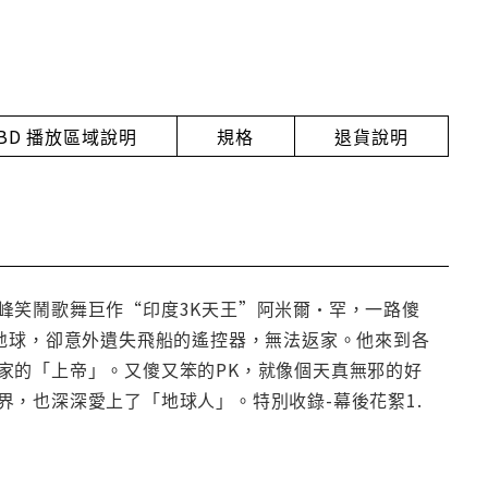
BD 播放區域說明
規格
退貨說明
峰笑鬧歌舞巨作“印度3K天王”阿米爾•罕，一路傻
地球，卻意外遺失飛船的遙控器，無法返家。他來到各
家的「上帝」。又傻又笨的PK，就像個天真無邪的好
，也深深愛上了「地球人」。特別收錄-幕後花絮1.