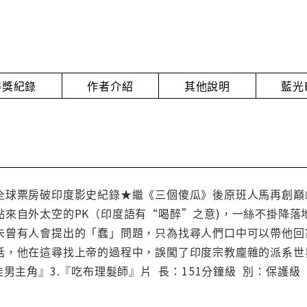
得獎紀錄
作者介紹
其他說明
藍光
全球票房破印度影史紀錄★繼《三個傻瓜》後原班人馬再創巔
點來自外太空的PK（印度語有“喝醉”之意)，一絲不掛降落
未曾有人會提出的「蠢」問題，只為找尋人們口中可以帶他回
話，他在這尋找上帝的過程中，誤闖了印度宗教龐雜的派系世界
佳男主角』3.『吃布理髮師』片 長：151分鐘級 別：保護級