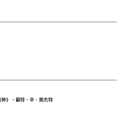
戰神》、蘇特•辛•萊杰特