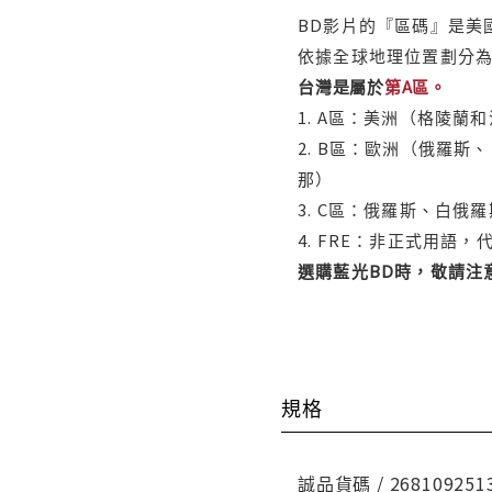
BD影片的『區碼』是美
依據全球地理位置劃分為
台灣是屬於
第A區。
1. A區：美洲（格陵
2. B區：歐洲（俄羅
那）
3. C區：俄羅斯、白
4. FRE：非正式用語
選購藍光BD時，敬請注
規格
誠品貨碼 / 268109251