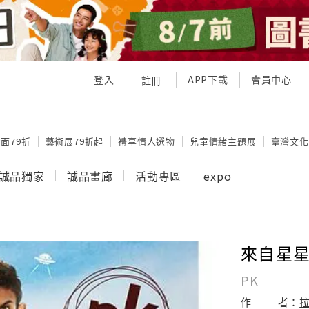
登入
APP下載
會員中心
註冊
面79折
藝術展79折起
禮享情人選物
兒童情緒主題展
臺灣文化
誠品獨家
誠品畫廊
活動專區
expo
來自星星的
PK
作
者：