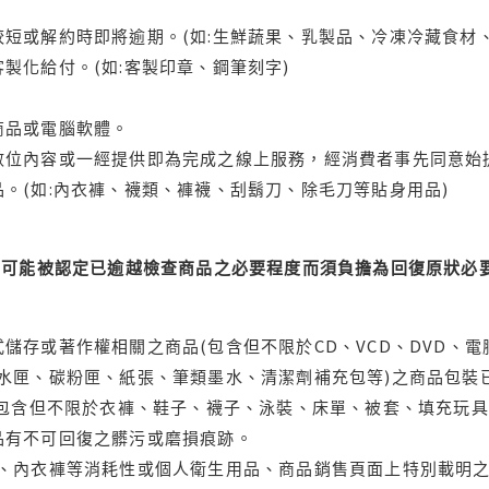
短或解約時即將逾期。(如:生鮮蔬果、乳製品、冷凍冷藏食材、
製化給付。(如:客製印章、鋼筆刻字)
商品或電腦軟體。
位內容或一經提供即為完成之線上服務，經消費者事先同意始提
。(如:內衣褲、襪類、褲襪、刮鬍刀、除毛刀等貼身用品)
可能被認定已逾越檢查商品之必要程度而須負擔為回復原狀必要
儲存或著作權相關之商品(包含但不限於CD、VCD、DVD、電
水匣、碳粉匣、紙張、筆類墨水、清潔劑補充包等)之商品包裝已
(包含但不限於衣褲、鞋子、襪子、泳裝、床單、被套、填充玩具
品有不可回復之髒污或磨損痕跡。
品、內衣褲等消耗性或個人衛生用品、商品銷售頁面上特別載明之