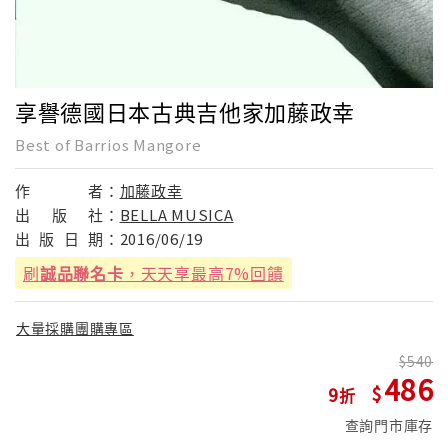
享譽德國日本古典吉他家加藤政幸
Best of Barrios Mangore
作
者：
加藤政幸
出
版
社：
BELLA MUSICA
出
版
日
期：
2016/06/19
刷
誠品聯名卡
，天天享最高7%回饋
大量採購團購專區
540
486
9
查詢門市庫存