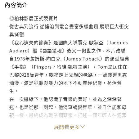
內容簡介
◎柏林影展正式競賽片
從古典到流行 從搖滾到電音豐富多樣曲風 展現巨大衝突
與撕裂
《我心遺失的節奏》是國際大導賈克‧歐狄亞（Jacques
Audiard）繼《唇語驚魂》後又一傲世之作。本片改編
自1978年詹姆斯‧陶白克（James Toback）的類型經典
《手指》（Fingers，哈維‧凱特主演），Tom是居住在
巴黎的28歲青年，糊塗走上父親的老路，一頭栽進黑霧
瀰漫、滿是犯罪與暴力的地下不動產經紀業，苟活營
生。
在一次機緣下，他認識了音樂的美好，並為之深深著
迷。也是從那一刻起，他渴望蛻變昇華，並自信能和母
親一樣，最終成為職業鋼琴家。描述一個年輕人在犯罪
邊緣遊走擺盪，卻又鍾情於古典音樂的巨大衝突與撕
展開看更多
裂！