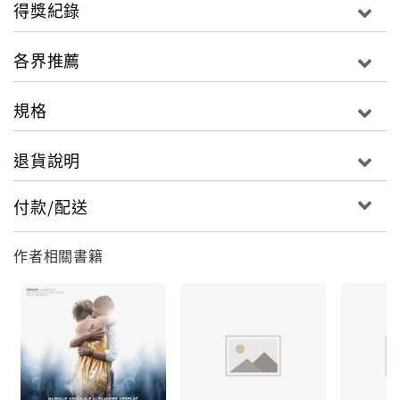
電影原聲帶分作兩部分，CD1除了收錄巴哈、李斯特與
得獎紀錄
布拉姆斯的古典鋼琴作品，也有暴唳發洩的搖滾樂曲及
高能量的電子音樂；CD2則由《諜對諜》配樂家亞 利山
各界推薦
卓戴斯普雷特譜寫長達23分的《我心遺失的節奏》組
曲，從收錄樂曲風格當中就能體會到這部電影所要呈現
規格
衝擊震撼，也難怪當年參展柏林影展，獲得了最佳電影
配樂銀熊獎，電影與配樂同等精采的作品，絕對不可錯
退貨說明
過！
付款/配送
作者相關書籍