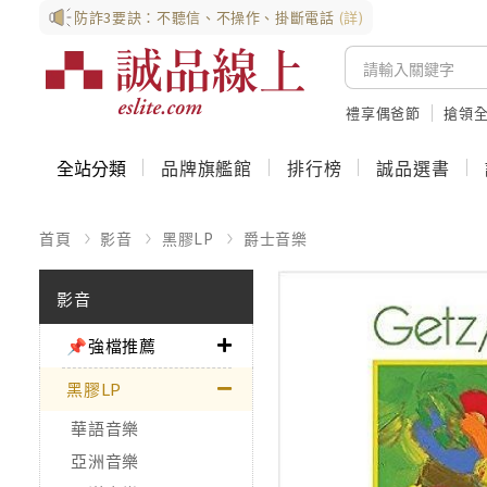
防詐3要訣：不聽信、不操作、掛斷電話
(詳)
禮享偶爸節
搶領全
全站分類
品牌旗艦館
排行榜
誠品選書
首頁
影音
黑膠LP
爵士音樂
影音
📌強檔推薦
黑膠LP
華語音樂
亞洲音樂