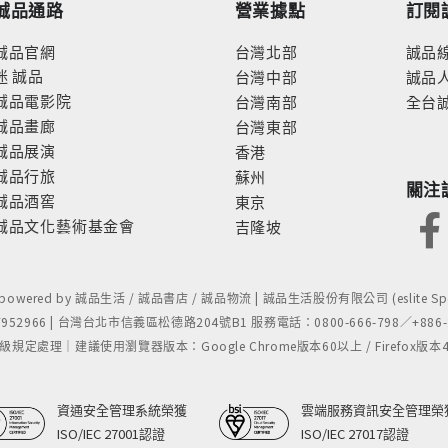
誠品通路
營業據點
訂閱
誠品官網
台灣北部
誠品
迷
誠品
台灣中部
誠品
誠品電影院
台灣南部
全台
誠品畫廊
台灣東部
誠品展演
香港
誠品行旅
蘇州
關注
誠品酒窖
東京
誠品文化藝術基金會
吉隆坡
- powered by 誠品生活 / 誠品書店 / 誠品物流 | 誠品生活股份有限公司 (eslite Spect
52966 | 台灣台北市信義區松德路204號B1 服務電話：0800-666-798／+886-2-
處理｜建議使用瀏覽器版本：Google Chrome版本60以上 / Firefox版本48以上
資通安全管理系統榮獲
雲端服務資訊安全管理榮
ISO/IEC 27001認證
ISO/IEC 27017認證