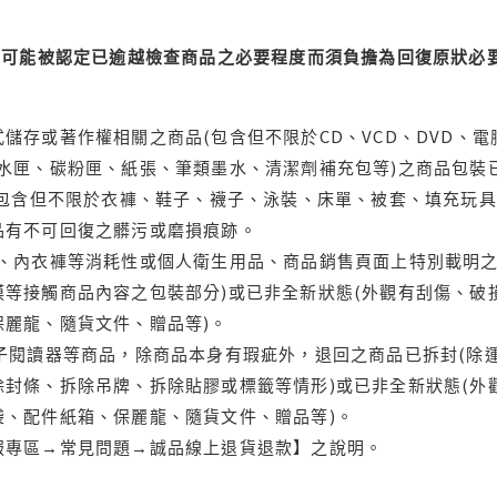
可能被認定已逾越檢查商品之必要程度而須負擔為回復原狀必要
儲存或著作權相關之商品(包含但不限於CD、VCD、DVD、電
水匣、碳粉匣、紙張、筆類墨水、清潔劑補充包等)之商品包裝已
(包含但不限於衣褲、鞋子、襪子、泳裝、床單、被套、填充玩具
品有不可回復之髒污或磨損痕跡。
品、內衣褲等消耗性或個人衛生用品、商品銷售頁面上特別載明之
等接觸商品內容之包裝部分)或已非全新狀態(外觀有刮傷、破
保麗龍、隨貨文件、贈品等)。
電子閱讀器等商品，除商品本身有瑕疵外，退回之商品已拆封(除
封條、拆除吊牌、拆除貼膠或標籤等情形)或已非全新狀態(外
袋、配件紙箱、保麗龍、隨貨文件、贈品等)。
服專區→常見問題→誠品線上退貨退款】之說明。