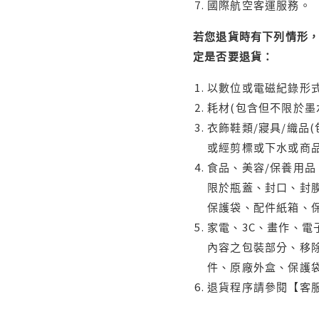
國際航空客運服務。
若您退貨時有下列情形，
定是否要退貨：
以數位或電磁紀錄形式
耗材(包含但不限於墨
衣飾鞋類/寢具/織品
或經剪標或下水或商
食品、美容/保養用
限於瓶蓋、封口、封膜
保護袋、配件紙箱、
家電、3C、畫作、
內容之包裝部分、移除
件、原廠外盒、保護
退貨程序請參閱【客