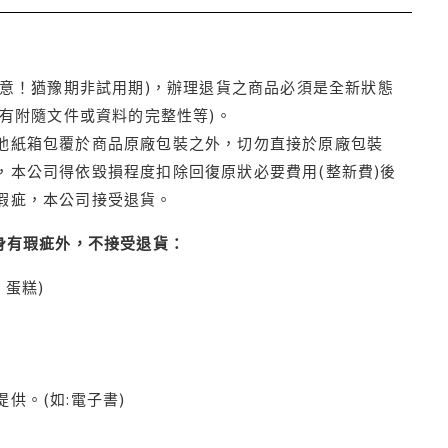
注意！猶豫期非試用期)，辦理退貨之商品必須是全新狀態
有附隨文件或資料的完整性等)。
他紙箱包覆於商品原廠包裝之外，切勿直接於原廠包裝
本公司得依毀損程度扣除回復原狀必要費用(整新費)後
瑕疵，本公司接受退貨。
身有瑕疵外，不接受退貨：
蛋糕)
供。(如:電子書)