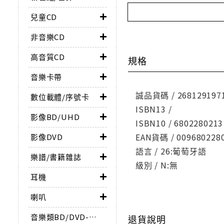
兒童CD
非音樂CD
高音質CD
規格
音樂卡帶
誠品貨碼 / 268129197
數位載體/序號卡
ISBN13 /
影像BD/UHD
ISBN10 / 6802280213
EAN貨碼 / 009680228
影像DVD
語言 / 26:葡萄牙語
樂譜/書籍雜誌
級別 / N:無
耳機
喇叭
音樂類BD/DVD-AUDIO
退貨說明