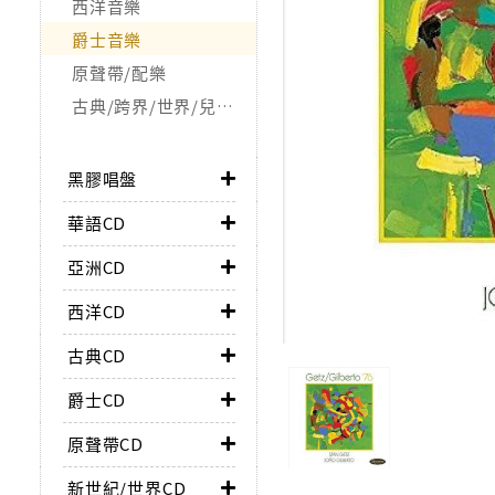
西洋音樂
爵士音樂
原聲帶/配樂
古典/跨界/世界/兒童/非音樂類
黑膠唱盤
華語CD
亞洲CD
西洋CD
古典CD
爵士CD
原聲帶CD
新世紀/世界CD