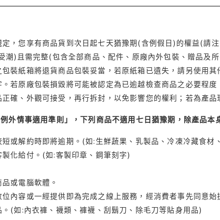
定，您享有商品貨到次日起七天猶豫期(含例假日)的權益(請
受潮)且需完整(包含全部商品、配件、原廠內外包裝、贈品及所
之包裝紙箱將退貨商品包裝妥當，若原紙箱已遺失，請另使用其
字。若原廠包裝損毀將可能被認定為已逾越檢查商品之必要程度，
品正確、外觀可接受，再行拆封，以免影響您的權利；若為產品
理例外情事適用準則」，下列商品不適用七日猶豫期，除產品本
短或解約時即將逾期。(如:生鮮蔬果、乳製品、冷凍冷藏食材、
製化給付。(如:客製印章、鋼筆刻字)
商品或電腦軟體。
位內容或一經提供即為完成之線上服務，經消費者事先同意始提
。(如:內衣褲、襪類、褲襪、刮鬍刀、除毛刀等貼身用品)