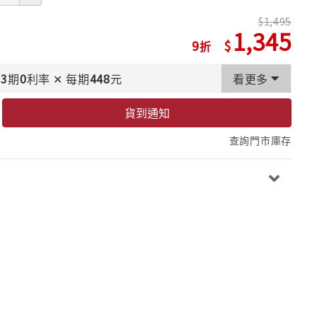
1,495
1,345
9
3
期
0
利率
✕
每期
448
元
看更多
貨到通知
查詢門市庫存