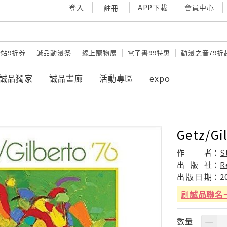
登入
APP下載
會員中心
註冊
站9折券
誠品動漫祭
線上寵物展
電子書99特惠
動漫之音79折
誠品獨家
誠品畫廊
活動專區
expo
Getz/Gil
作
者：
S
出
版
社：
R
出
版
日
期：
2
刷
誠品聯名
數量