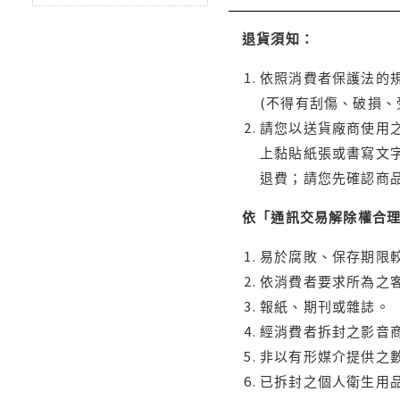
退貨須知：
依照消費者保護法的規
(不得有刮傷、破損、
請您以送貨廠商使用
上黏貼紙張或書寫文
退費；請您先確認商
依「通訊交易解除權合
易於腐敗、保存期限較
依消費者要求所為之客
報紙、期刊或雜誌。
經消費者拆封之影音
非以有形媒介提供之數
已拆封之個人衛生用品