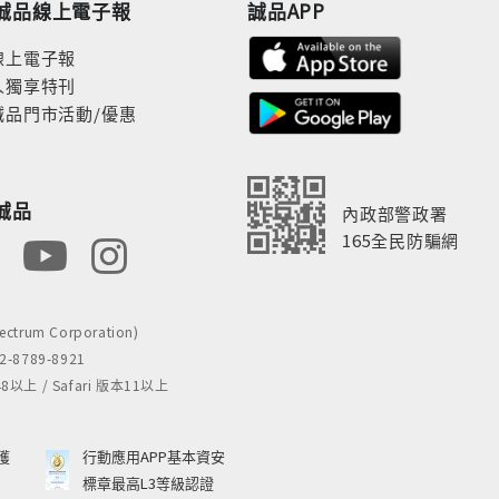
誠品線上電子報
誠品APP
線上電子報
人獨享特刊
誠品門市活動/優惠
誠品
內政部警政署
165全民防騙網
rum Corporation)
8789-8921
 / Safari 版本11以上
獲
行動應用APP基本資安
標章最高L3等級認證