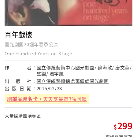
百年戲樓
國光劇團20週年春季公演
One Hundred Years on Stage
作
者：
國立傳統藝術中心國光劇團/ 魏海敏/ 唐文華/
盛鑑/ 溫宇航
出
版
社：
國立傳統藝術總處籌備處國光劇團
出
版
日
期：
2015/02/28
刷
誠品聯名卡
，天天享最高7%回饋
大量採購團購專區
299
查詢門市庫存