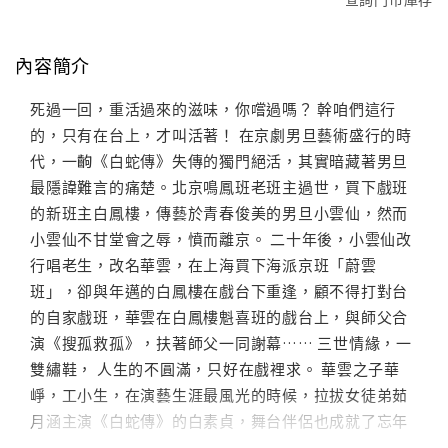
內容簡介
死過一回，重活過來的滋味，你嚐過嗎？ 幹咱們這行
的，只有在台上，才叫活著！ 在京劇男旦藝術盛行的時
代，一齣《白蛇傳》失傳的獨門絕活，其實暗藏著男旦
最隱諱難言的痛楚。北京鳴鳳班老班主過世，買下戲班
的新班主白鳳樓，傳藝於青春俊美的男旦小雲仙，然而
小雲仙不甘堂會之辱，憤而離京。 二十年後，小雲仙改
行唱老生，改名華雲，在上海買下海派京班「蔚雲
班」，卻與年邁的白鳳樓在戲台下重逢，顧不得打對台
的自家戲班，華雲在白鳳樓魁喜班的戲台上，與師父合
演《搜孤救孤》，扶著師父一同謝幕…… 三世情緣，一
雙繡鞋， 人生的不圓滿，只好在戲裡求。 華雲之子華
崢，工小生，在演藝生涯最風光的時候，拉拔女徒弟茹
月涵主演《白蛇傳》的白素貞，舞台伴侶也成就了忘年
之戀。歷史變革風起雲湧，茹月涵面對血腥的人性批