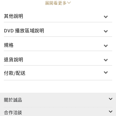
展開看更多
鬥，在卑鄙與高尚之間選擇了背叛，華崢因此神魂恍惚
落水而亡。十年後，茹月涵懷著贖罪的心情，提拔流放
其他說明
塞北的華崢之子華長峰，一齣《白蛇傳》正要排練重
演，一直傍演青蛇的金翎卻幾乎受不了這沒完沒了的糾
DVD 播放區域說明
纏……戲裡是許仙背叛白蛇，現實人生卻相反，恩怨難
斷，或許剩下的，是心甘情願的悲涼……
規格
退貨說明
付款/配送
關於誠品
合作洽談