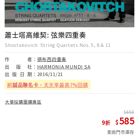
蕭士塔高維契: 弦樂四重奏
Shostakovich: String Quartets Nos. 5, 8 & 11
作
者：
德布西四重奏
出
版
社：
HARMONIA MUNDI SA
出
版
日
期：
2016/11/21
刷
誠品聯名卡
，天天享最高7%回饋
大量採購團購專區
650
585
9
查詢門市庫存