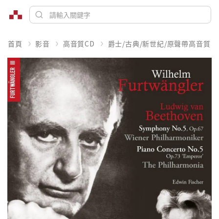
首頁
影音
高音質CD
爵士/古典/新世紀/原聲帶高音質