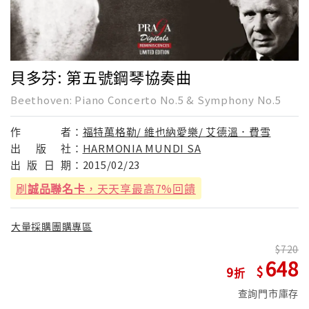
貝多芬: 第五號鋼琴協奏曲
Beethoven: Piano Concerto No.5 & Symphony No.5
作
者：
福特萬格勒/ 維也納愛樂/ 艾德溫．費雪
出
版
社：
HARMONIA MUNDI SA
出
版
日
期：
2015/02/23
刷
誠品聯名卡
，天天享最高7%回饋
大量採購團購專區
720
648
9
查詢門市庫存