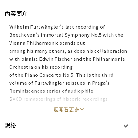
內容簡介
Wilhelm Furtwängler's last recording of
Beethoven's immortal Symphony No.5 with the
Vienna Philharmonic stands out
among his many others, as does his collaboration
with pianist Edwin Fischer and the Philharmonia
Orchestra on his recording
of the Piano Concerto No.5. This is the third
volume of Furtwängler reissues in Praga's
Reminiscences series of audiophile
SACD remasterings of historic recordings.
展開看更多
規格