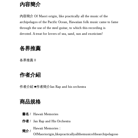
內容簡介
內容簡介 Of Maori origin, like practically all the music of the
archipelagos of the Pacific Ocean, Hawaiian folk music came to fame
through the use of the steel guitar, to which this recording is
devoted. A treat for lovers of sea, sand, sun and exoticism!
各界推薦
各界推薦 0
作者介紹
作者介紹 ■作者簡介Jan Rap and his orchestra
商品規格
書名 /
Hawaii Memories
作者 /
Jan Rap and His Orchestra
Hawaii Memories：
簡介 /
OfMaoriorigin,likepracticallyallthemusicofthearchipelagosofthePacific