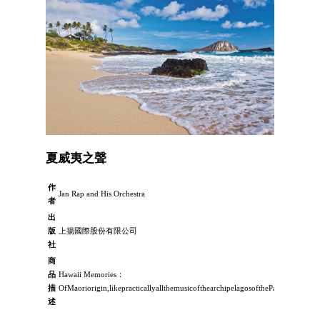
夏威夷之聲
作
Jan Rap and His Orchestra
者
出
版
上揚國際股份有限公司
社
商
品
Hawaii Memories：
描
OfMaoriorigin,likepracticallyallthemusicofthearchipelagosofthePacificOcean,
述