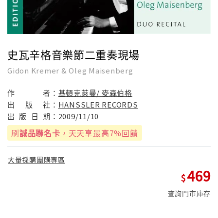
史瓦辛格音樂節二重奏現場
Gidon Kremer & Oleg Maisenberg
作
者：
基頓克萊曼/ 麥森伯格
出
版
社：
HANSSLER RECORDS
出
版
日
期：
2009/11/10
刷
誠品聯名卡
，天天享最高7%回饋
大量採購團購專區
469
查詢門市庫存