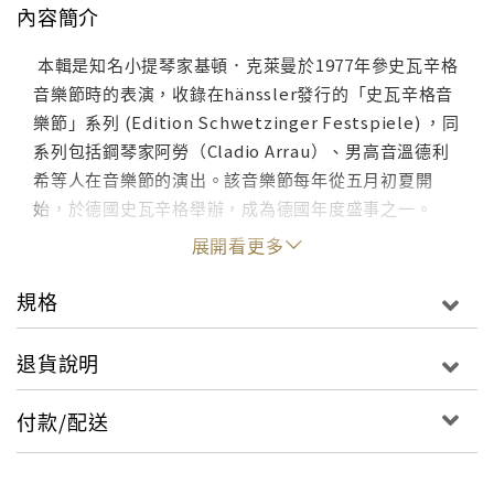
內容簡介
本輯是知名小提琴家基頓．克萊曼於1977年參史瓦辛格
音樂節時的表演，收錄在hänssler發行的「史瓦辛格音
樂節」系列 (Edition Schwetzinger Festspiele) ，同
系列包括鋼琴家阿勞（Cladio Arrau）、男高音溫德利
希等人在音樂節的演出。該音樂節每年從五月初夏開
始，於德國史瓦辛格舉辦，成為德國年度盛事之一。
展開看更多
規格
退貨說明
付款/配送