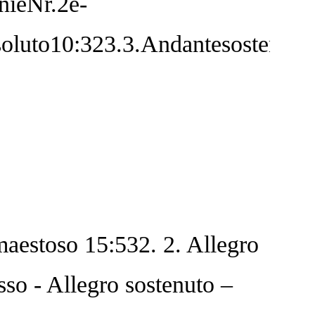
nieNr.2e-
oluto10:323.3.Andantesostenuto
estoso 15:532. 2. Allegro
so - Allegro sostenuto –