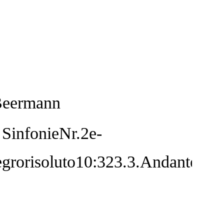
Beermann
SinfonieNr.2e-
grorisoluto10:323.3.Andantesos