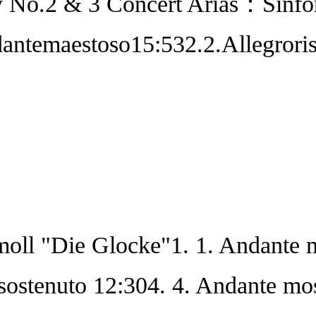
 No.2 & 3 Concert Arias：Sinfo
antemaestoso15:532.2.Allegroris
l "Die Glocke"1. 1. Andante ma
 sostenuto 12:304. 4. Andante mos