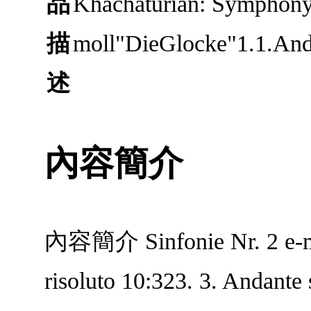
品
Khachaturian: Symphony
描
moll"DieGlocke"1.1.And
述
內容簡介
內容簡介 Sinfonie Nr. 2 e-mol
risoluto 10:323. 3. Andante