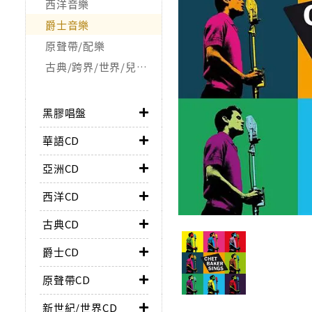
西洋音樂
爵士音樂
原聲帶/配樂
古典/跨界/世界/兒童/非音樂類
黑膠唱盤
華語CD
亞洲CD
西洋CD
古典CD
爵士CD
原聲帶CD
新世紀/世界CD