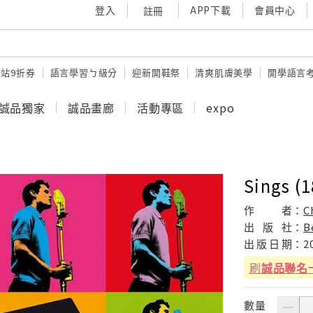
登入
APP下載
會員中心
註冊
站9折券
語言學習ㄅ級分
迎新開鞋祭
清爽肌膚美學
開學語言
誠品獨家
誠品畫廊
活動專區
expo
Sings (1
作
者：
C
出
版
社：
B
出
版
日
期：
2
刷
誠品聯名
數量