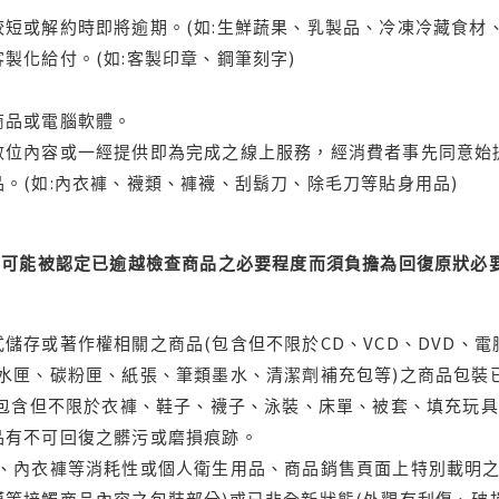
短或解約時即將逾期。(如:生鮮蔬果、乳製品、冷凍冷藏食材、
製化給付。(如:客製印章、鋼筆刻字)
商品或電腦軟體。
位內容或一經提供即為完成之線上服務，經消費者事先同意始提
。(如:內衣褲、襪類、褲襪、刮鬍刀、除毛刀等貼身用品)
可能被認定已逾越檢查商品之必要程度而須負擔為回復原狀必要
儲存或著作權相關之商品(包含但不限於CD、VCD、DVD、電
水匣、碳粉匣、紙張、筆類墨水、清潔劑補充包等)之商品包裝已
(包含但不限於衣褲、鞋子、襪子、泳裝、床單、被套、填充玩具
品有不可回復之髒污或磨損痕跡。
品、內衣褲等消耗性或個人衛生用品、商品銷售頁面上特別載明之
等接觸商品內容之包裝部分)或已非全新狀態(外觀有刮傷、破