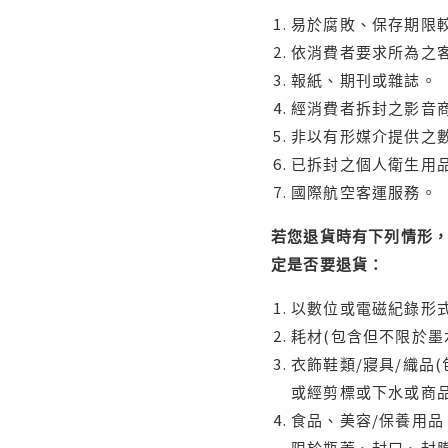
易於腐敗、保存期限較
依消費者要求所為之客
報紙、期刊或雜誌。
經消費者拆封之影音
非以有形媒介提供之數
已拆封之個人衛生用品
國際航空客運服務。
若您退貨時有下列情形，
定是否要退貨：
以數位或電磁紀錄形式
耗材(包含但不限於墨
衣飾鞋類/寢具/織品
或經剪標或下水或商
食品、美容/保養用
限於瓶蓋、封口、封膜