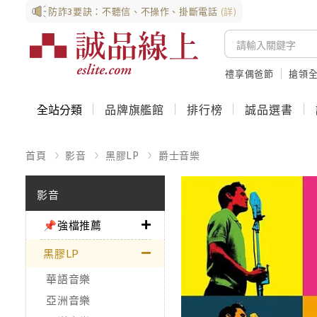
防詐3要訣：不聽信、不操作、掛斷電話
(詳)
禮享偶爸節
搶領全
全站分類
品牌旗艦館
排行榜
誠品選書
首頁
影音
黑膠LP
爵士音樂
影音
📌強檔推薦
黑膠LP
華語音樂
亞洲音樂