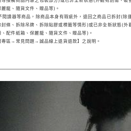
保麗龍、隨貨文件、贈品等)。
電子閱讀器等商品，除商品本身有瑕疵外，退回之商品已拆封(除
封條、拆除吊牌、拆除貼膠或標籤等情形)或已非全新狀態(外
袋、配件紙箱、保麗龍、隨貨文件、贈品等)。
服專區→常見問題→誠品線上退貨退款】之說明。