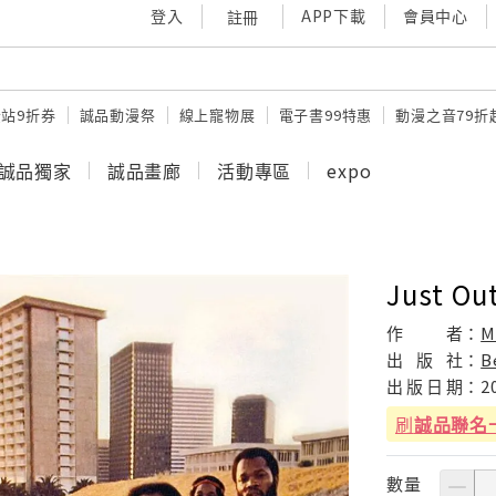
登入
APP下載
會員中心
註冊
站9折券
誠品動漫祭
線上寵物展
電子書99特惠
動漫之音79折
誠品獨家
誠品畫廊
活動專區
expo
Just Ou
作
者：
M
出
版
社：
B
出
版
日
期：
2
刷
誠品聯名
數量