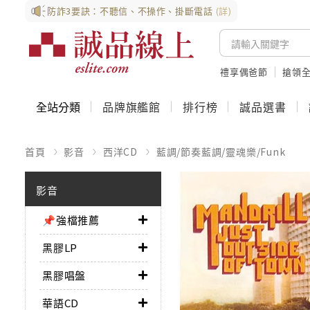
防詐3要訣：不聽信、不操作、掛斷電話
(詳)
禮享偶爸節
搶領全
全站分類
品牌旗艦館
排行榜
誠品選書
首頁
影音
西洋CD
藍調/節奏藍調/靈魂樂/Funk
影音
📌強檔推薦
黑膠LP
黑膠唱盤
華語CD