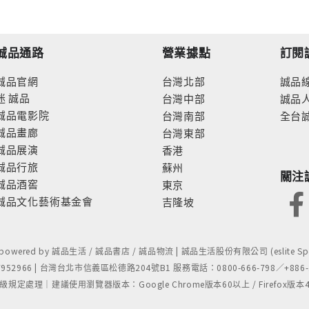
誠品通路
營業據點
訂閱
誠品官網
台灣北部
誠品
迷
誠品
台灣中部
誠品
誠品電影院
台灣南部
全台
誠品畫廊
台灣東部
誠品展演
香港
誠品行旅
蘇州
關注
誠品酒窖
東京
誠品文化藝術基金會
吉隆坡
- powered by 誠品生活 / 誠品書店 / 誠品物流 | 誠品生活股份有限公司 (eslite Spect
52966 | 台灣台北市信義區松德路204號B1 服務電話：0800-666-798／+886-2-
處理｜建議使用瀏覽器版本：Google Chrome版本60以上 / Firefox版本48以上