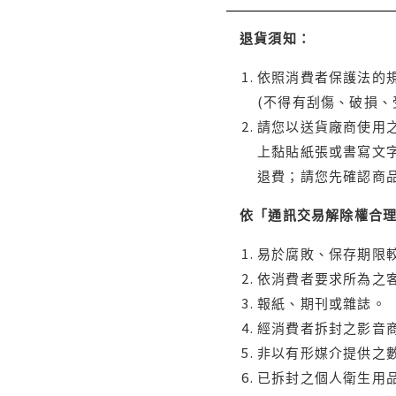
退貨須知：
依照消費者保護法的規
(不得有刮傷、破損、
請您以送貨廠商使用
上黏貼紙張或書寫文
退費；請您先確認商
依「通訊交易解除權合
易於腐敗、保存期限較
依消費者要求所為之客
報紙、期刊或雜誌。
經消費者拆封之影音
非以有形媒介提供之數
已拆封之個人衛生用品