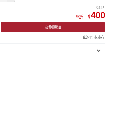
445
400
9
貨到通知
查詢門市庫存