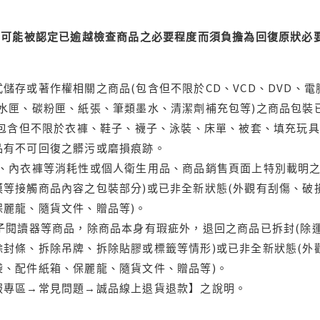
可能被認定已逾越檢查商品之必要程度而須負擔為回復原狀必要
儲存或著作權相關之商品(包含但不限於CD、VCD、DVD、電
水匣、碳粉匣、紙張、筆類墨水、清潔劑補充包等)之商品包裝已
(包含但不限於衣褲、鞋子、襪子、泳裝、床單、被套、填充玩具
品有不可回復之髒污或磨損痕跡。
品、內衣褲等消耗性或個人衛生用品、商品銷售頁面上特別載明之
等接觸商品內容之包裝部分)或已非全新狀態(外觀有刮傷、破
保麗龍、隨貨文件、贈品等)。
電子閱讀器等商品，除商品本身有瑕疵外，退回之商品已拆封(除
封條、拆除吊牌、拆除貼膠或標籤等情形)或已非全新狀態(外
袋、配件紙箱、保麗龍、隨貨文件、贈品等)。
服專區→常見問題→誠品線上退貨退款】之說明。