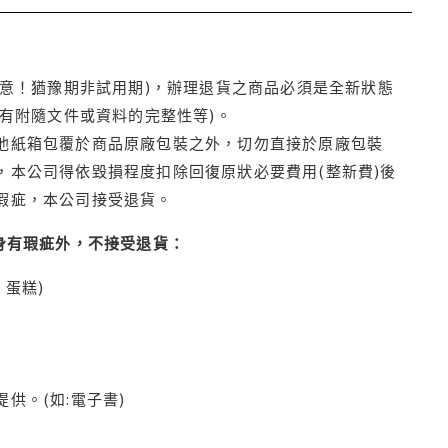
注意！猶豫期非試用期)，辦理退貨之商品必須是全新狀態
有附隨文件或資料的完整性等)。
他紙箱包覆於商品原廠包裝之外，切勿直接於原廠包裝
本公司得依毀損程度扣除回復原狀必要費用(整新費)後
瑕疵，本公司接受退貨。
身有瑕疵外，不接受退貨：
蛋糕)
供。(如:電子書)