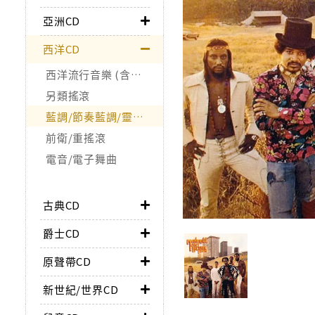
亞洲CD
西洋CD
西洋流行音樂 (含合輯)
另類搖滾
藍調/節奏藍調/靈魂樂/Funk
前衛/重搖滾
電音/電子舞曲
古典CD
爵士CD
原聲帶CD
新世紀/世界CD