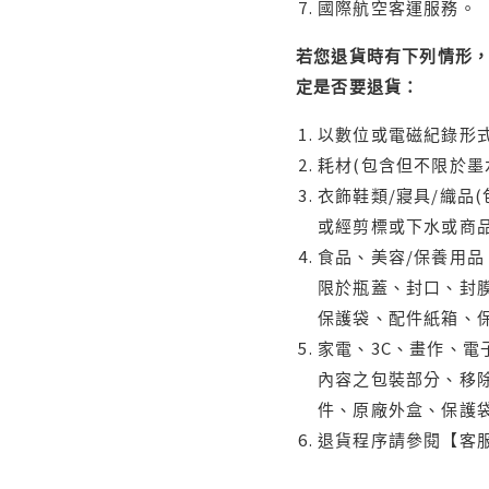
國際航空客運服務。
若您退貨時有下列情形，
定是否要退貨：
以數位或電磁紀錄形式
耗材(包含但不限於墨
衣飾鞋類/寢具/織品
或經剪標或下水或商
食品、美容/保養用
限於瓶蓋、封口、封膜
保護袋、配件紙箱、
家電、3C、畫作、
內容之包裝部分、移除
件、原廠外盒、保護
退貨程序請參閱【客