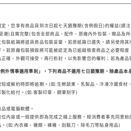
定，您享有商品貨到次日起七天猶豫期(含例假日)的權益(請
受潮)且需完整(包含全部商品、配件、原廠內外包裝、贈品及所
之包裝紙箱將退貨商品包裝妥當，若原紙箱已遺失，請另使用其
字。若原廠包裝損毀將可能被認定為已逾越檢查商品之必要程度，
品正確、外觀可接受，再行拆封，以免影響您的權利；若為產品
理例外情事適用準則」，下列商品不適用七日猶豫期，除產品本
短或解約時即將逾期。(如:生鮮蔬果、乳製品、冷凍冷藏食材、
製化給付。(如:客製印章、鋼筆刻字)
商品或電腦軟體。
位內容或一經提供即為完成之線上服務，經消費者事先同意始提
。(如:內衣褲、襪類、褲襪、刮鬍刀、除毛刀等貼身用品)