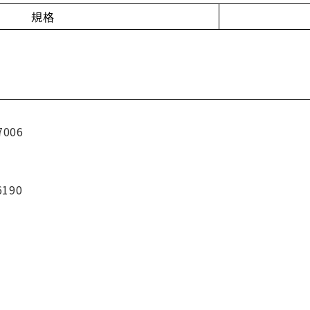
規格
7006
6190