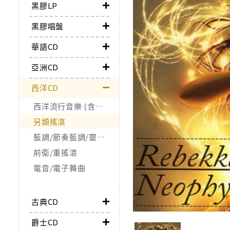
黑膠LP
黑膠唱盤
華語CD
亞洲CD
西洋CD
西洋流行音樂 (含合輯)
另類搖滾
藍調/節奏藍調/靈魂樂/Funk
前衛/重搖滾
電音/電子舞曲
古典CD
爵士CD