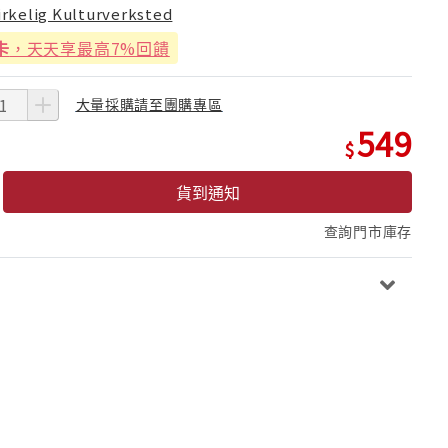
irkelig Kulturverksted
卡
，天天享最高7%回饋
大量採購請至團購專區
549
貨到通知
查詢門市庫存