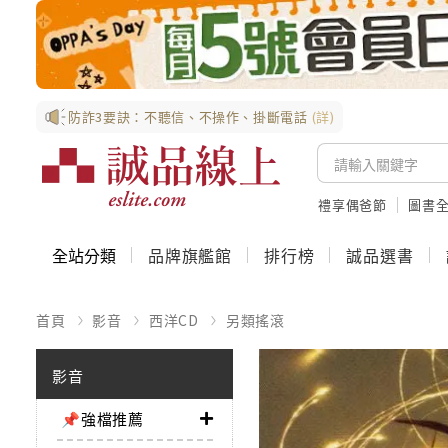
防詐3要訣：不聽信、不操作、掛斷電話
(詳)
禮享偶爸節
圖書全
全站分類
品牌旗艦館
排行榜
誠品選書
首頁
影音
西洋CD
另類搖滾
影音
📌強檔推薦