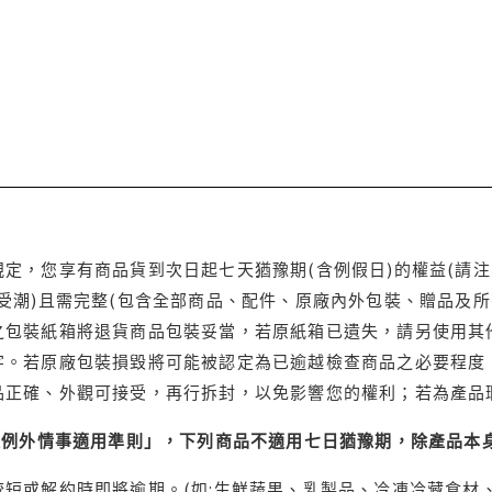
定，您享有商品貨到次日起七天猶豫期(含例假日)的權益(請
受潮)且需完整(包含全部商品、配件、原廠內外包裝、贈品及所
之包裝紙箱將退貨商品包裝妥當，若原紙箱已遺失，請另使用其
字。若原廠包裝損毀將可能被認定為已逾越檢查商品之必要程度，
品正確、外觀可接受，再行拆封，以免影響您的權利；若為產品
理例外情事適用準則」，下列商品不適用七日猶豫期，除產品本
短或解約時即將逾期。(如:生鮮蔬果、乳製品、冷凍冷藏食材、