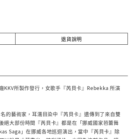
退貨說明
V所製作發行，女歌手『芮貝卡』Rebekka 所演
知名的藝術家，耳濡目染中『芮貝卡』遺傳到了來自雙
後絕大部份時間『芮貝卡』都是在「挪威國家芭蕾舞
as Saga」在挪威各地巡迴演出，當中『芮貝卡』除