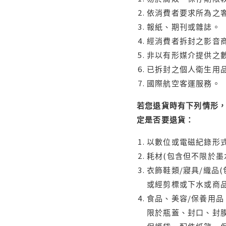
依消費者要求所為之客
報紙、期刊或雜誌。
經消費者拆封之影音
非以有形媒介提供之數
已拆封之個人衛生用品
國際航空客運服務。
若您退貨時有下列情形，
定是否要退貨：
以數位或電磁紀錄形式
耗材(包含但不限於墨
衣飾鞋類/寢具/織品
或經剪標或下水或商
食品、美容/保養用
限於瓶蓋、封口、封膜