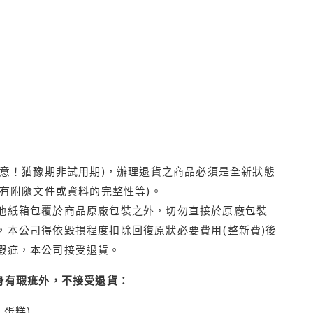
注意！猶豫期非試用期)，辦理退貨之商品必須是全新狀態
有附隨文件或資料的完整性等)。
他紙箱包覆於商品原廠包裝之外，切勿直接於原廠包裝
本公司得依毀損程度扣除回復原狀必要費用(整新費)後
瑕疵，本公司接受退貨。
身有瑕疵外，不接受退貨：
蛋糕)