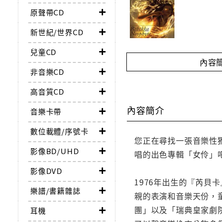
原聲帶CD
新世紀/世界CD
兒童CD
內容
非音樂CD
高音質CD
內容簡介
音樂卡帶
數位載體/序號卡
您正在尋找一張音樂性獨
影像BD/UHD
唱的出色專輯「女伶」
影像DVD
1976年出生的『芮
樂譜/書籍雜誌
親的表演和音樂天份，
團」以及「瑞典皇家劇院
耳機