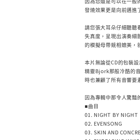
因為您還是可以在一般
發燒效果更是向前邁進
請您張大耳朵仔細聽聽
失真度，呈現出演奏細
的模擬母帶競相媲美，
本片無論從CD的包裝
精靈Bjork那般冷
時也兼顧了所有音響要
因為專輯中那令人驚豔
■曲目
01. NIGHT BY NIGHT
02. EVENSONG
03. SKIN AND CONCR