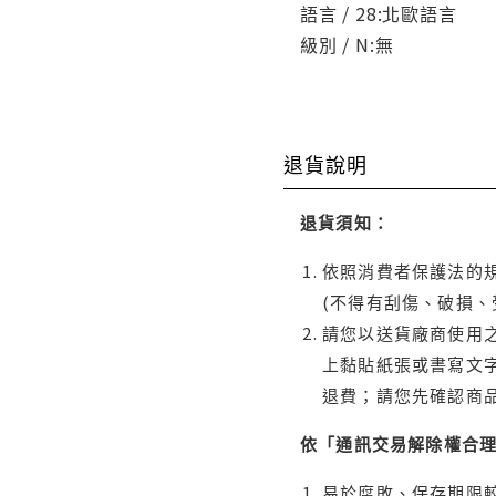
語言 / 28:北歐語言
級別 / N:無
退貨說明
退貨須知：
依照消費者保護法的規
(不得有刮傷、破損、
請您以送貨廠商使用
上黏貼紙張或書寫文
退費；請您先確認商
依「通訊交易解除權合
易於腐敗、保存期限較