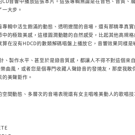
的CD音響中播放這張本片。這張專輯無論是在音色、音質、層
了一大步。
看專輯中活生飽滿的動態、透明遼闊的音場，還有那精準真實
節中的極致美感，這樣圓潤動聽的自然感受，比起其他高規格
就算在沒有HDCD的數類解碼唱盤上播放它，音響效果同樣是
設計、製作水平、甚至於是錄音質感，都讓人不得不對這個來
酷的音樂曲風，或者您是個專門收藏人聲錄音的發燒友，那麼我
素的美聲鉅作。
的空間動態、多層次的音場表現還有女主唱唯美動人的歌唱技
ETE