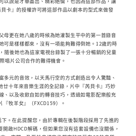
可以說是才華盡出、精彩絕倫，也因為這部作品，讓
『芮貝卡』的授權許可將這部作品以劇本的型式來做發
父母更在她八歲的時候為她灌製生平中的第一首錄音
她可是樣樣都來，沒有一項能夠難得倒她。12歲的時
約，隨後她也為這家電視台錄製了一張十分暢銷的兒童
國際唱片公司合作的難得機會。
富多元的音效，以天馬行空的方式創造出令人驚豔、
是她廿十年來音樂生涯的全記錄，片中『芮貝卡』巧妙
線、以及收歛自如的轉音技巧，透過如電影配樂般充
牧羊女』（FXCD159）。
對不在話下。在此提醒您，由於專輯在後製階段採用了先進的
要開啟HDCD解碼，但如果您沒有這套設備也沒關係，