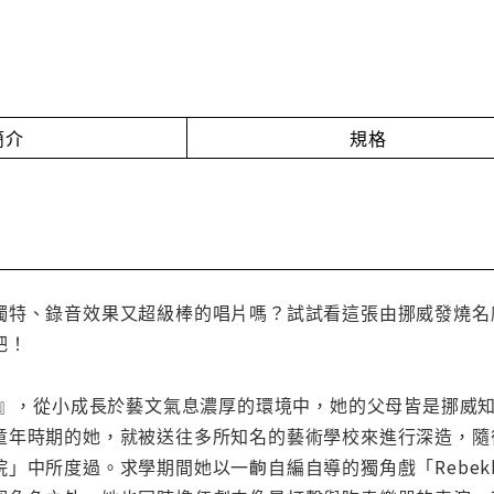
簡介
規格
特、錄音效果又超級棒的唱片嗎？試試看這張由挪威發燒名廠KK
吧！
貝卡』，從小成長於藝文氣息濃厚的環境中，她的父母皆是挪威
童年時期的她，就被送往多所知名的藝術學校來進行深造，隨
」中所度過。求學期間她以一齣自編自導的獨角戲「Rebekk