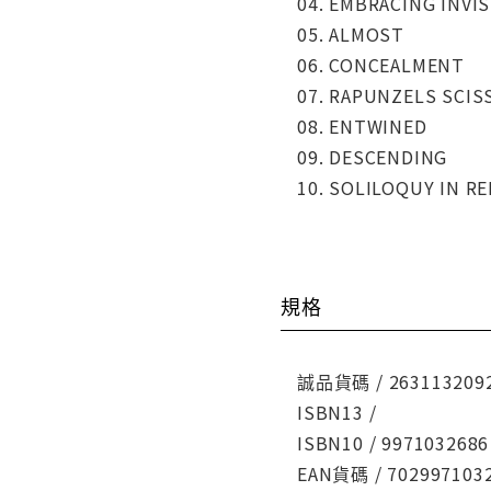
04. EMBRACING INVIS
05. ALMOST
06. CONCEALMENT
07. RAPUNZELS SCIS
08. ENTWINED
09. DESCENDING
10. SOLILOQUY IN R
規格
誠品貨碼 / 263113209
ISBN13 /
ISBN10 / 9971032686
EAN貨碼 / 702997103