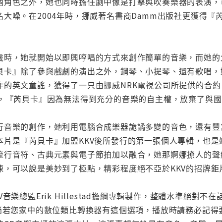
個角色之外，她也同時擔任劇中像是打擊與吹奏樂器的表演，
名大噪。在2004年時，挪威著名書商Damm出版社更獲得
歲時，她就開始以即興哼唱的方式來創作簡單的音樂，而她的
貝卡』除了參與戲劇的演出之外，鋼琴、小提琴、還有歌唱，
作的英文童謠，獲得了一只由挪威NRK電視公司所提供的合
時，『芮貝卡』因為無法得到充分的音樂的自主權，放棄了與
行音樂的創作，她利用電腦合成樂器詭譎多變的音色，還有豐
本片是『芮貝卡』加盟KKV後所發行的第一張個人專輯，也
流行音符、古典元素與電子節拍加以融合，她那婀娜撩人的聲
，可以說是美妙到了極點，精彩程度絕不亞於KKV的招牌鉅片『
音樂總監Erik Hillestad擔綱專輯製作，整體水準絕
，倘若您家中的數位類比轉換器有這個選項，播放時請務必記得