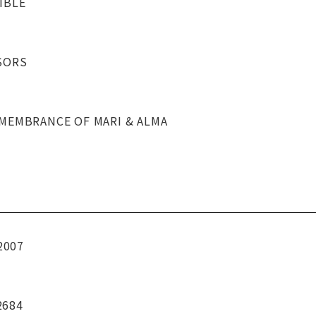
IBLE
SORS
EMEMBRANCE OF MARI & ALMA
2007
2684