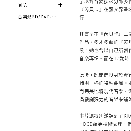
了以聲音變換來分飾多
喇叭
『芮貝卡』在藝文界聲
音樂類BD/DVD-AUDIO
行。
其實早在『芮貝卡』三
作品，多才多藝的『芮
候，她也曾以自己所創
音樂專輯。而在17歲
此後，她開始投身於流
獨樹一格的特殊曲風。
而完美地將現代音樂、
滿戲劇張力的音樂來鋪陳
本片還特別邀請到了KKV
HDCD編碼技術處理