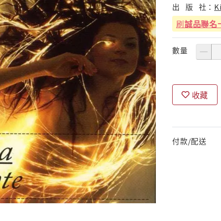
出
版
社：
K
刷
誠品聯名
數量
收藏
付款/配送