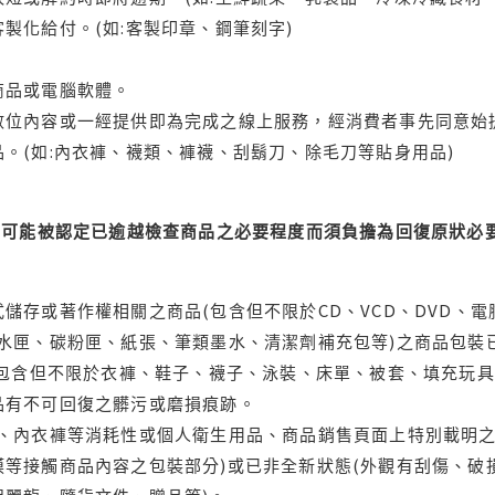
製化給付。(如:客製印章、鋼筆刻字)
商品或電腦軟體。
位內容或一經提供即為完成之線上服務，經消費者事先同意始提
。(如:內衣褲、襪類、褲襪、刮鬍刀、除毛刀等貼身用品)
可能被認定已逾越檢查商品之必要程度而須負擔為回復原狀必要
儲存或著作權相關之商品(包含但不限於CD、VCD、DVD、電
水匣、碳粉匣、紙張、筆類墨水、清潔劑補充包等)之商品包裝已
(包含但不限於衣褲、鞋子、襪子、泳裝、床單、被套、填充玩具
品有不可回復之髒污或磨損痕跡。
品、內衣褲等消耗性或個人衛生用品、商品銷售頁面上特別載明之
等接觸商品內容之包裝部分)或已非全新狀態(外觀有刮傷、破