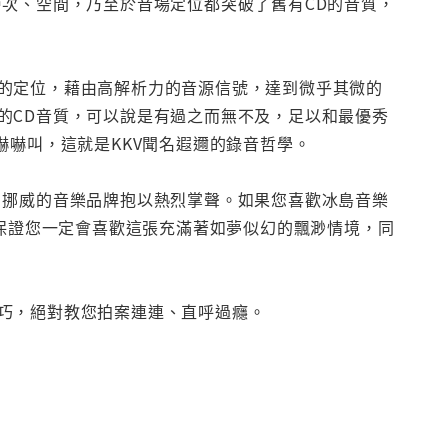
次、空間，乃至於音場定位都突破了舊有CD的音質，
的定位，藉由高解析力的音源信號，達到微乎其微的
的CD音質，可以說是有過之而無不及，足以和最優秀
嚇嚇叫，這就是KKV聞名遐邇的錄音哲學。
自挪威的音樂品牌抱以熱烈掌聲。如果您喜歡冰島音樂
敢保證您一定會喜歡這張充滿著如夢似幻的飄渺情境，同
巧，絕對教您拍案連連、直呼過癮。