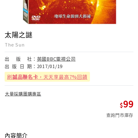
太陽之謎
The Sun
出
版
社：
英國BBC電視公司
出
版
日
期：
2017/01/19
刷
誠品聯名卡
，天天享最高7%回饋
大量採購團購專區
99
查詢門市庫存
內容簡介