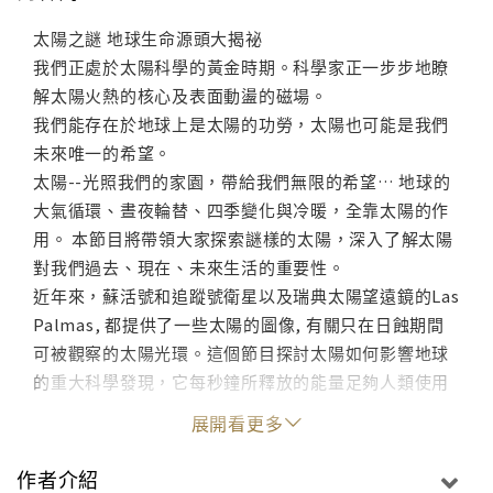
太陽之謎 地球生命源頭大揭祕
我們正處於太陽科學的黃金時期。科學家正一步步地瞭
解太陽火熱的核心及表面動盪的磁場。
我們能存在於地球上是太陽的功勞，太陽也可能是我們
未來唯一的希望。
太陽--光照我們的家園，帶給我們無限的希望… 地球的
大氣循環、晝夜輪替、四季變化與冷暖，全靠太陽的作
用。 本節目將帶領大家探索謎樣的太陽，深入了解太陽
對我們過去、現在、未來生活的重要性。
近年來，蘇活號和追蹤號衛星以及瑞典太陽望遠鏡的Las
Palmas, 都提供了一些太陽的圖像, 有關只在日蝕期間
可被觀察的太陽光環。這個節目探討太陽如何影響地球
的重大科學發現，它每秒鐘所釋放的能量足夠人類使用
百萬年。它仍是我們未來唯一的希望。
展開看更多
影片規格電影片長：約 50 分鐘螢幕比例：16:9發音：
國、英字幕：中、英
作者介紹