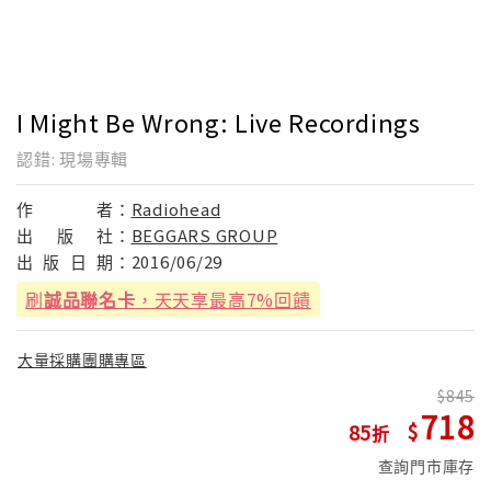
I Might Be Wrong: Live Recordings
認錯: 現場專輯
作
者：
Radiohead
出
版
社：
BEGGARS GROUP
出
版
日
期：
2016/06/29
刷
誠品聯名卡
，天天享最高7%回饋
大量採購團購專區
845
718
85
查詢門市庫存