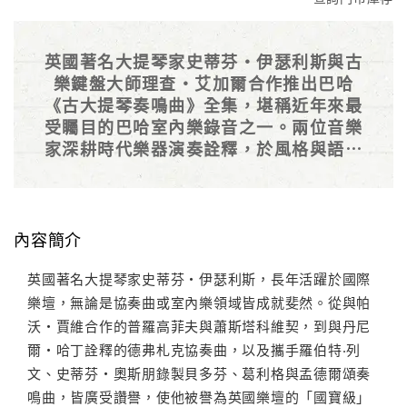
英國著名大提琴家史蒂芬・伊瑟利斯與古
樂鍵盤大師理查・艾加爾合作推出巴哈
《古大提琴奏鳴曲》全集，堪稱近年來最
受矚目的巴哈室內樂錄音之一。兩位音樂
家深耕時代樂器演奏詮釋，於風格與語法
上高度契合，展現出細膩且富於生命力的
對話。
內容簡介
英國著名大提琴家史蒂芬・伊瑟利斯，長年活躍於國際
樂壇，無論是協奏曲或室內樂領域皆成就斐然。從與帕
沃・賈維合作的普羅高菲夫與蕭斯塔科維契，到與丹尼
爾・哈丁詮釋的德弗札克協奏曲，以及攜手羅伯特‧列
文、史蒂芬・奧斯朋錄製貝多芬、葛利格與孟德爾頌奏
鳴曲，皆廣受讚譽，使他被譽為英國樂壇的「國寶級」