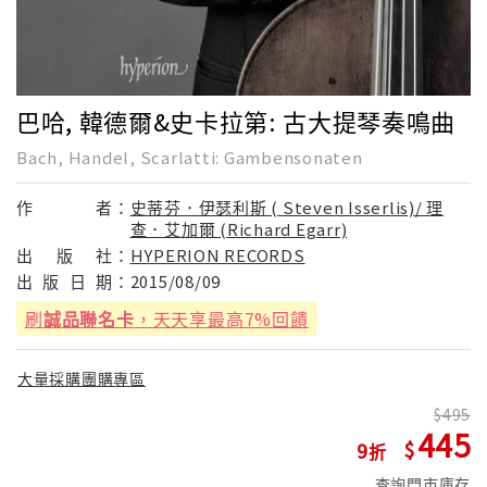
巴哈, 韓德爾&史卡拉第: 古大提琴奏鳴曲
Bach, Handel, Scarlatti: Gambensonaten
作
者：
史蒂芬．伊瑟利斯 ( Steven Isserlis)/ 理
查．艾加爾 (Richard Egarr)
出
版
社：
HYPERION RECORDS
出
版
日
期：
2015/08/09
刷
誠品聯名卡
，天天享最高7%回饋
大量採購團購專區
495
445
9
查詢門市庫存