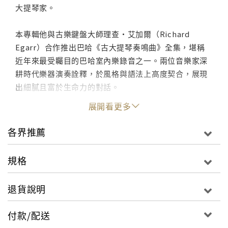
大提琴家。
本專輯他與古樂鍵盤大師理查・艾加爾（Richard
Egarr）合作推出巴哈《古大提琴奏鳴曲》全集，堪稱
近年來最受矚目的巴哈室內樂錄音之一。兩位音樂家深
耕時代樂器演奏詮釋，於風格與語法上高度契合，展現
出細膩且富於生命力的對話。
展開看更多
專輯以巴哈三首為古大提琴創作的奏鳴曲為核心，並精
心編排韓德爾與史卡拉第的奏鳴曲穿插其間，最終以巴
各界推薦
哈聖詠〈我呼喚祢，主耶穌基督〉作結，形塑出一段由
世俗走向靈性的完整音樂旅程。對伊瑟利斯而言，這也
規格
是繼2007年無伴奏大提琴組曲後，再度投入的重要巴哈
錄音計畫，別具里程碑意義。
退貨說明
此外，在韓德爾與史卡拉第作品中擔任數字低音的羅
付款/配送
賓・麥可，亦為備受矚目的新生代古樂大提琴家，曾師