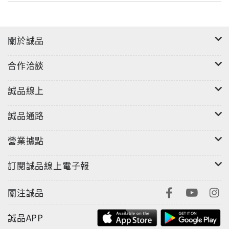
從伊瑟利斯，並活躍於多個頂尖樂團。這張專輯匯聚英
國古樂界兩代精英，以溫潤而深刻的音色，重新照亮巴
哈、韓德爾與史卡拉第的經典魅力。
關於誠品
合作洽談
【曲目】
01-04. Bach : Sonata in G Major BWV 1027
誠品線上
05-07. D. Scarlatti : Sonata in D minor Kk90
08-10. Bach : Sonata in G Major BWV 1029
誠品通路
11-14. Handel : Violin Sonata in G Minor HWV 364b
15-18. Bach : sonata in D Major BWV 1026
營業據點
19. Bach : Ich ruf Zur Dir, Herr Jesus Christ
訂閱誠品線上電子報
關注誠品
誠品APP