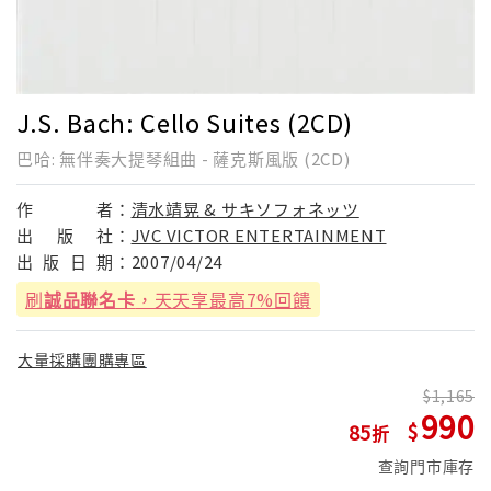
J.S. Bach: Cello Suites (2CD)
巴哈: 無伴奏大提琴組曲 - 薩克斯風版 (2CD)
作
者：
清水靖晃 & サキソフォネッツ
出
版
社：
JVC VICTOR ENTERTAINMENT
出
版
日
期：
2007/04/24
刷
誠品聯名卡
，天天享最高7%回饋
大量採購團購專區
1,165
990
85
查詢門市庫存