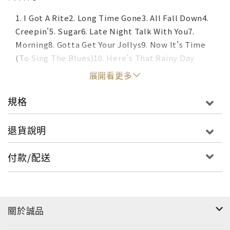
1. I Got A Rite2. Long Time Gone3. All Fall Down4.
Creepin'5. Sugar6. Late Night Talk With You7.
Morning8. Gotta Get Your Jollys9. Now It's Time
(To Sing The Blues)10. Here's That Rainy Day
展開看更多
規格
退貨說明
付款/配送
關於誠品