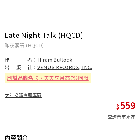
Late Night Talk (HQCD)
昨夜絮語 (HQCD)
作
者：
Hiram Bullock
出
版
社：
VENUS RECORDS, INC.
刷
誠品聯名卡
，天天享最高7%回饋
大量採購團購專區
559
查詢門市庫存
內容簡介