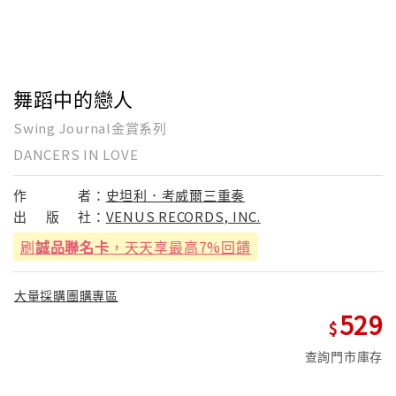
舞蹈中的戀人
Swing Journal金賞系列
DANCERS IN LOVE
作
者：
史坦利．考威爾三重奏
出
版
社：
VENUS RECORDS, INC.
刷
誠品聯名卡
，天天享最高7%回饋
大量採購團購專區
529
查詢門市庫存