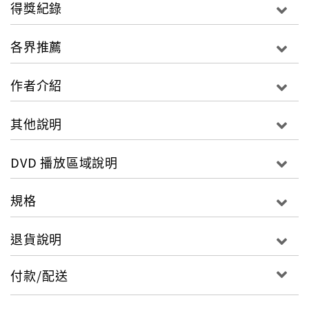
有氛圍，揭開國際模特兒業界不可說的秘密，探討少女
得獎紀錄
對伸展舞台的憧憬與愛情的盲目沈溺。丹麥超模瑪莉雅
潘慕，青澀可人的演出，將初入社會的模特兒詮釋得淋
各界推薦
漓盡致。男主角則由艾德斯克林演出，相信台灣觀眾對
這位演出【死侍】、【玩命快遞：肆意橫行】的型男演
作者介紹
員並不陌生，亦正亦邪的魅力，詮釋起片中的角色更具
有吸引力。【名模帝國性祕史】由拉斯馮提爾創立的製
其他說明
片公司督軍拍攝，是繼【性愛成癮的女人】之後又一異
色巨作，在柏林影展首映，情色浪漫又懸疑的戲劇張力
DVD 播放區域說明
大受好評，為今年北歐最受矚目的電影。
導演邁德麥特森（Mads Matthiesen）深入窺探時尚產
業及小模發展過程，透過瑪莉雅潘慕（Maria Palm）和
規格
艾德斯克林（Ed Skrein）精彩演出，是一部時尚度破
表、震懾人心的電影，讓人久久無法忘懷的精彩影片。
退貨說明
【名模帝國性秘史】在描述時尚產業的高峰低谷，開始
嶄露頭角的模特兒艾瑪為求事業發展，從丹麥搬到巴
付款/配送
黎，與攝影師相遇並陷入熱戀，發展出一段不穩定的關
係。