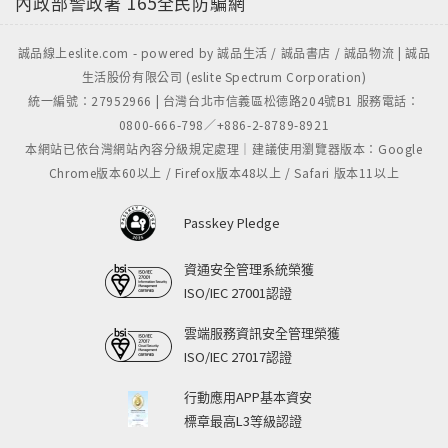
內政部警政署
165全民防騙網
獎。
潘慕用一種深刻複雜、時尚女神的表演方式，詮釋這個
誠品線上eslite.com - powered by 誠品生活 / 誠品書店 / 誠品物流 | 誠品
產業的誘惑及暴行如何摧殘年輕天真的小模，讓人看得
生活股份有限公司 (eslite Spectrum Corporation)
血脈噴張。潘慕所飾演的艾瑪，從一個極度害羞轉化為
統一編號：27952966 | 台灣台北市信義區松德路204號B1 服務電話：
報復、不屑一切的女人，拿捏出合宜的精湛演技。斯克
0800-666-798／+886-2-8789-8921
林則相當稱職地扮演觸發她行為舉止轉變的男人，完美
本網站已依台灣網站內容分級規定處理｜建議使用瀏覽器版本：Google
演繹攝影師的性感迷人，相當有可看性。
Chrome版本60以上 / Firefox版本48以上 / Safari 版本11以上
【名模帝國性秘史】不預期的敘事走向及對時尚產業危
機四伏的探討，帶給觀眾強而有勁的感官享受，主要歸
Passkey Pledge
功於導演對電影的優雅及風格的掌握，及男女主角精準
資通安全管理系統榮獲
演出人物性格。
ISO/IEC 27001認證
雲端服務資訊安全管理榮獲
ISO/IEC 27017認證
行動應用APP基本資安
標章最高L3等級認證