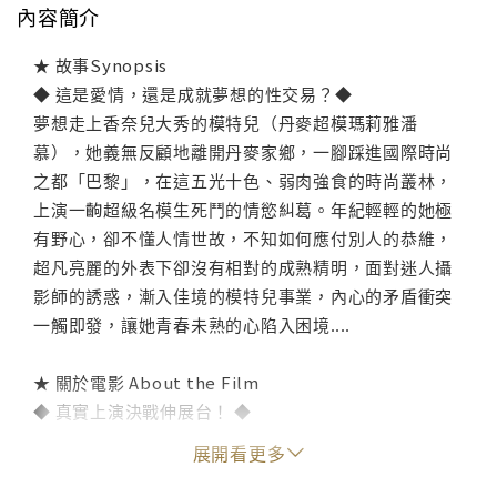
內容簡介
★ 故事Synopsis
◆ 這是愛情，還是成就夢想的性交易？◆
夢想走上香奈兒大秀的模特兒（丹麥超模瑪莉雅潘
慕），她義無反顧地離開丹麥家鄉，一腳踩進國際時尚
之都「巴黎」，在這五光十色、弱肉強食的時尚叢林，
上演一齣超級名模生死鬥的情慾糾葛。年紀輕輕的她極
有野心，卻不懂人情世故，不知如何應付別人的恭維，
超凡亮麗的外表下卻沒有相對的成熟精明，面對迷人攝
影師的誘惑，漸入佳境的模特兒事業，內心的矛盾衝突
一觸即發，讓她青春未熟的心陷入困境‥‥
★ 關於電影 About the Film
◆ 真實上演決戰伸展台！ ◆
日舞影展最佳導演獎的邁德麥特森，2016新片【名模帝
展開看更多
國性秘史】以時尚產業為背景，冷烈華麗的色彩營造獨