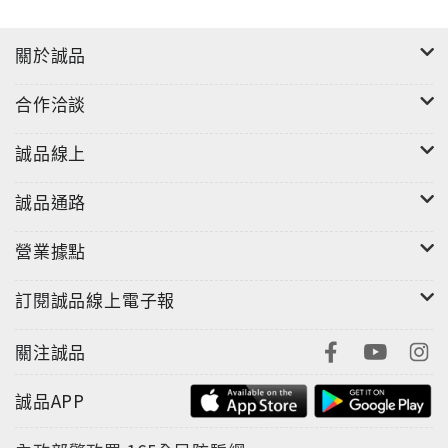
導演與他的編劇夥伴架構出一個宛如真實的模特兒世
界，隨之而來的危險及誘惑，從一個接一個控制狂到上
關於誠品
流聚會的荒誕奢糜，麥特森不讓它變成一齣鬱悶拘束的
諷刺劇，而是讓觀眾感受其深刻力度，不帶過多矯飾或
合作洽談
裝模作樣，而充滿著性感、高雅、真實卻有點混亂不安
誠品線上
的情境。
以理性敘事手法，分析主角的初步認識，外表亮麗、恬
誠品通路
靜又帶些彆扭的艾瑪，面對分化她與攝影師關係的誘惑
時，內心黑暗面就此顯露，成為戲裡重要的轉變。所有
營業據點
的嫉妒、背叛及不信任爆發成高潮，角色動機轉化成懷
疑，如同偏執纏繞著他們，當室友柔菲如同情敵般威脅
訂閱誠品線上電子報
她；同時，尚恩的過往情史也讓艾瑪感到衝突與不安，
如墜入無盡深淵，無法自拔。
關注誠品
Stine Thanning為電影服裝設計提供高端時尚的優雅，
如同偉大時尚秀場給我們的期待；此外，攝影大師
誠品APP
Petrus Sjövik捕捉到經典巴黎建築與大量當代設計的
結合之美，在奇德堡影展中，因本片奪得一座攝影大