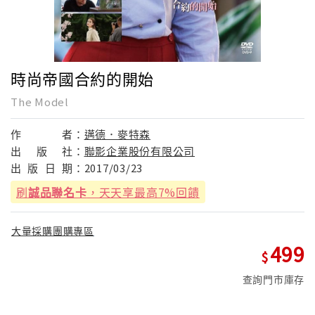
時尚帝國合約的開始
The Model
作
者：
邁德．麥特森
出
版
社：
聯影企業股份有限公司
出
版
日
期：
2017/03/23
刷
誠品聯名卡
，天天享最高7%回饋
大量採購團購專區
499
查詢門市庫存