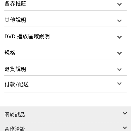
卻要徹底改變他的生活模式？
各界推薦
這一切只為了樹立良好大人形象，給伯納多一個正常的
其他說明
生活及學習環境。於是，情感放蕩的貝卓收斂他的玩
心，不想讓小孩看到一位大人放蕩不羈的社交生活，更
DVD 播放區域說明
別說是男同志的情感生活了，他決定留下好印象，當一
個盡職的家庭煮夫。
規格
然而就當這一切都按照計畫上了軌道，來自印度的噩耗
退貨說明
打亂原來的如意算盤，貝卓得知他姊姊與男友，在印度
因為涉及毒品交易而遭逮捕，得在監獄待個幾年。然而
付款/配送
當初姊姊托付貝卓照顧伯納多的約定，看來必須延長，
而且還不知道得延長多久....伯納多的教養問題以及學校
教育的種種問題，一下子讓貝卓無法應付，舅舅與外甥
兩人的相依為命，讓貝卓體驗到親情以及大人與小孩間
關於誠品
的特殊情誼，甚至比父子還更親密，這樣的親情溫暖讓
貝卓徹底轉變…。
合作洽談