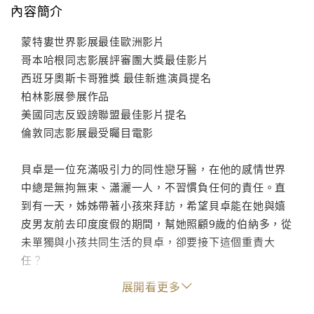
內容簡介
蒙特婁世界影展最佳歐洲影片
哥本哈根同志影展評審團大獎最佳影片
西班牙奧斯卡哥雅獎 最佳新進演員提名
柏林影展參展作品
美國同志反毀謗聯盟最佳影片提名
倫敦同志影展最受矚目電影
貝卓是一位充滿吸引力的同性戀牙醫，在他的感情世界
中總是無拘無束、瀟灑一人，不習慣負任何的責任。直
到有一天，姊姊帶著小孩來拜訪，希望貝卓能在她與嬉
皮男友前去印度度假的期間，幫她照顧9歲的伯納多，從
未單獨與小孩共同生活的貝卓，卻要接下這個重責大
任？
展開看更多
然而，他的生活一直以來都是不停歇的狂歡派對，現在