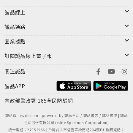
一天，伯納多的奶奶找上門來，希望爭取伯納多的撫養
誠品線上
權，因為他不想讓伯納多和一個同性戀男人生活在一
起，派卓這才知道他對於伯納多的愛，遠超過他自己想
誠品通路
像，這一段真情流露的親情，令人感動不已。
營業據點
紐約時報Stephen Holden：「一部充滿人生智慧的輕
鬆喜劇。」
訂閱誠品線上電子報
底特律自由報John Monaghan：「細膩描繪人心的電
影，令人感動不已。」
關注誠品
芝加哥論壇報Jessica Reaves：「一部讓你愛上家庭倫
理電影的好片」
誠品APP
舊金山紀事報Ruthe Stein：「值得令人讚賞的誠意之
作，令人感動、歡笑之餘卻又真實反映人生！」
內政部警政署
165全民防騙網
村聲雜誌：「熊哥叔叔要比一般的同志喜劇來的聰明多
誠品線上eslite.com - powered by 誠品生活 / 誠品書店 / 誠品物流 | 誠品
了」
生活股份有限公司 (eslite Spectrum Corporation)
Christian Science Monito：「充滿人性光輝的西班牙
統一編號：27952966 | 台灣台北市信義區松德路204號B1 服務電話：