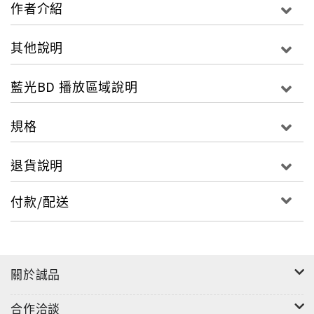
作者介紹
當她這名偷窺者跨越了旁觀與著迷的界線，她就必須設
法找到真正的殺人凶手，或是發現她自己其實才是手上
沾了鮮血的凶手......
其他說明
特別收錄
藍光BD 播放區域說明
刪除場景/女孩們的視角/搭上《列車》
影片規格
規格
片長： 113分鍾
螢幕比： 1.85:1
退貨說明
區域： 所有區域播放機器
類別： 劇情片
付款/配送
音效： Dolby Digital 5.1 杜比數位環繞音效5.1
字幕選單： 英文/葡萄牙文/繁體中文/西班牙文/俄文/泰
文
語言選單： 英語/葡萄牙語/西班牙語/俄語
關於誠品
合作洽談