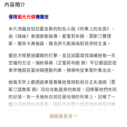
內容簡介
僅限
藍光光碟
機播放
本片改編自珀拉霍金斯的知名小說《列車上的女孩》，
由《姊妹》泰德泰勒執導，愛蜜莉布朗、賈斯汀賽理
斯、蕾貝卡弗格森、路克伊凡斯與海莉班奈特主演。
最近才經歷過離婚的打擊，並且試圖尋找填補她每一天
空檔的方法，瑞秋華森（艾蜜莉布朗 飾）平日都固定搭
乘早晚兩班曼哈頓通勤列車，靜靜地從車窗外看出去。
她每天早上都透過車窗看著她曾經和前任丈夫湯姆（賈
斯汀瑟魯斯 飾）同住在軌道旁的故居，回想著他們共同
的記憶，有一天瑞秋在前往曼哈頓的列車上，目睹了一
個出乎她意料的景象，瑞秋告訴警方她認為她親眼目睹
的事情，但是瑞秋能夠相信她以為自己看見的事情，或
展開看更多
者她自己也捲入這起犯罪案件之中？