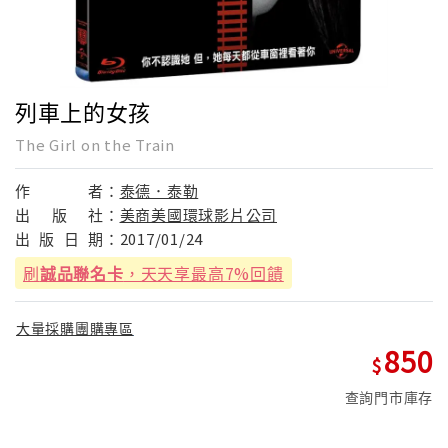
列車上的女孩
The Girl on the Train
作
者：
泰德．泰勒
出
版
社：
美商美國環球影片公司
出
版
日
期：
2017/01/24
刷
誠品聯名卡
，天天享最高7%回饋
大量採購團購專區
850
查詢門市庫存