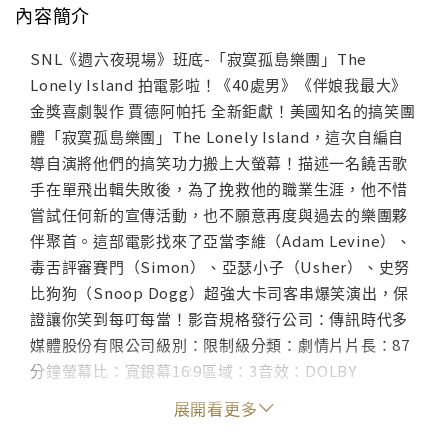
內容簡介
SNL《週六夜現場》班底-「寂寞孤島樂團」The
Lonely Island 拍電影啦！《40處男》《伴娘我最大》
金獎喜劇製作 賈德阿帕托 全新鉅獻！美國知名的搞笑團
體「寂寞孤島樂團」The Lonely Island，這次自編自
導自演將他們的搞笑功力搬上大螢幕！描述一名饒舌歌
手在單飛出輯失敗後，為了挽救他的職業生涯，他不惜
嘗試任何新的宣傳活動，也不願意再度與過去的樂團夥
伴聚首。這部電影找來了亞當李維（Adam Levine）、
毒舌評審賽門（Simon）、亞瑟小子（Usher）、史努
比狗狗（Snoop Dogg）超強大卡司客串爆笑演出，保
證讓你笑到每叮每當！影音規格發行公司：傳訊時代多
媒體股份有限公司級別：限制級分類：劇情片片長：87
分鐘螢幕比：寬銀幕16:9區域：3音效：DOLBY
DIGITAL 5.1英語字幕選單：中文/英文
展開看更多