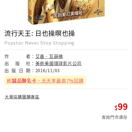
流行天王: 日也操暝也操
Popstar: Never Stop Stopping
作
者：
艾基．瓦薛佛
出
版
社：
美商美國環球影片公司
出
版
日
期：
2016/11/03
刷
誠品聯名卡
，天天享最高7%回饋
大量採購團購專區
99
查詢門市庫存