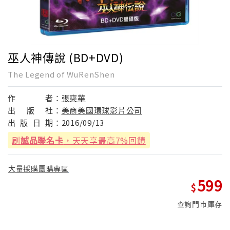
巫人神傳說 (BD+DVD)
The Legend of WuRenShen
作
者：
張奭華
出
版
社：
美商美國環球影片公司
出
版
日
期：
2016/09/13
刷
誠品聯名卡
，天天享最高7%回饋
大量採購團購專區
599
查詢門市庫存