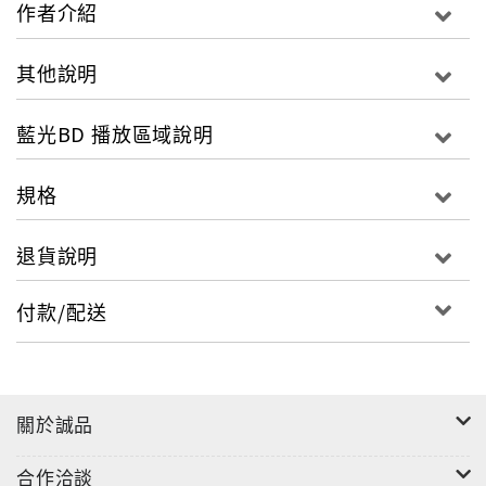
作者介紹
影音格式
發行公司：傳訊時代多媒體
其他說明
級別：普遍級
分類：動畫片
藍光BD 播放區域說明
片長：66分鐘
螢幕比：1080P 寬銀幕16:9
規格
區域：全
音效：Dolby 5.1中文
退貨說明
字幕選單：繁體中文/簡體中文
付款/配送
關於誠品
合作洽談