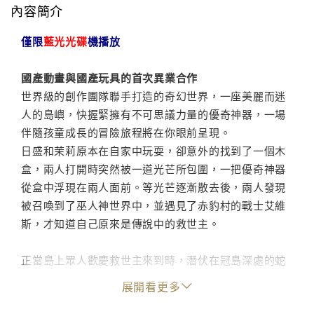
內容簡介
僅限
藍光光碟
機播放
國產動畫與國產玩具的首次異業合作
世界級的創作團隊聯手打造的奇幻世界，一座美麗而迷
人的島嶼，快握緊擁有不可思議力量的優奇神器，一場
伴隨孩童成長的冒險旅程將在你眼前呈現。
日盛和茉莉原本在自家中玩耍，卻意外的找到了一個木
盒，兩人打開時突然被一道光芒所包圍，一把優奇神器
從盒中浮現在兩人面前。等光芒逐漸散去後，兩人發現
被召喚到了巫人神世界中，並遇見了赤豹村的戰士艾維
斯，才知道自己原來是傳說中的救世主。
正當島上眾人歡慶救世主來到時，潛伏在冠島深處的蛇
王已經將邪惡的魔掌逐漸伸向他們，想要奪取優奇神器
展開看更多
來讓自己復活，再一次的統治整個冠島。