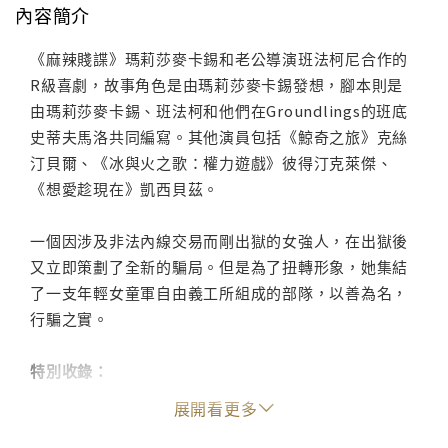
內容簡介
《麻辣賤諜》瑪莉莎麥卡錫和老公導演班法柯尼合作的
R級喜劇，故事角色是由瑪莉莎麥卡錫發想，腳本則是
由瑪莉莎麥卡錫、班法柯和他們在Groundlings的班底
史蒂夫馬洛共同編寫。其他演員包括《鯨奇之旅》克絲
汀貝爾、《冰與火之歌：權力遊戲》彼得汀克萊傑、
《想愛趁現在》凱西貝茲。
一個因涉及非法內線交易而剛出獄的女強人，在出獄後
又立即策劃了全新的騙局。但是為了扭轉形象，她集結
了一支年輕女童軍自由義工所組成的部隊，以善為名，
行騙之實。
特別收錄：
刪除場景
展開看更多
加長版與導演第二版場景