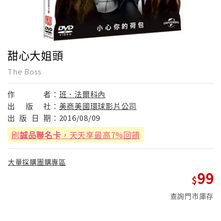
甜心大姐頭
The Boss
作
者：
班．法爾科內
出
版
社：
美商美國環球影片公司
出
版
日
期：
2016/08/09
刷
誠品聯名卡
，天天享最高7%回饋
大量採購團購專區
99
查詢門市庫存