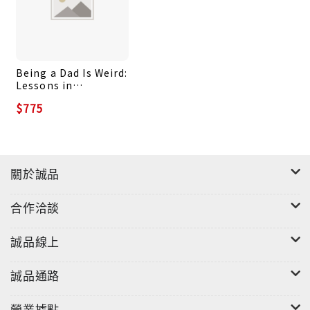
Being a Dad Is Weird:
Lessons in
Fatherhood from My
$775
Family to Yours
關於誠品
合作洽談
誠品線上
誠品通路
營業據點