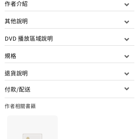
NG畫面
作者介紹
反轉結局
其他說明
影音規格
片長：99分鐘
DVD 播放區域說明
螢幕比：寬銀幕 16:9
區域：3
規格
音效：Dolby Digital 5.1 英語/葡萄牙語/西班牙語
字幕選單：英文/葡萄牙文/廣東話/繁體中文/印尼文/韓
退貨說明
文/西班牙文/泰文
付款/配送
作者相關書籍