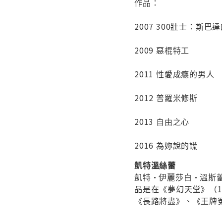
作品：
2007 300壯士：斯巴
2009 惡棍特工
2011 性愛成癮的男人
2012 普羅米修斯
2013 自由之心
2016 為妳說的謊
凱特溫絲蕾
凱特·伊麗莎白·溫斯蕾，C
品是在《夢幻天堂》（1
《長路將盡》、《王牌