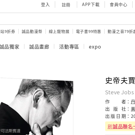
登入
APP下載
會員中心
註冊
站9折券
誠品動漫祭
線上寵物展
電子書99特惠
動漫之音79折
誠品獨家
誠品畫廊
活動專區
expo
史帝夫
Steve Jobs
作
者：
出
版
社：
出
版
日
期：
2
刷
誠品聯名