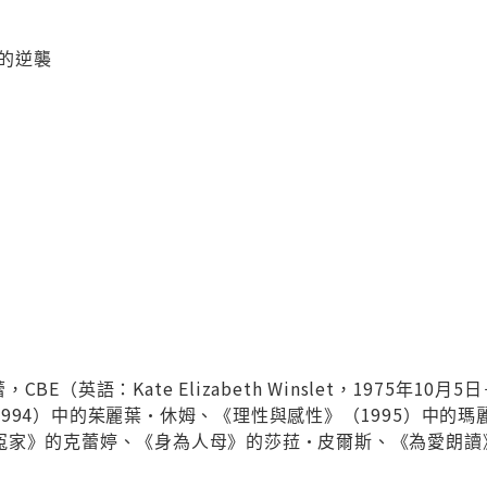
達的逆襲
BE（英語：Kate Elizabeth Winslet，1975
994）中的茱麗葉·休姆、《理性與感性》（1995）中的瑪
冤家》的克蕾婷、《身為人母》的莎菈·皮爾斯、《為愛朗讀