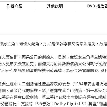
作者介紹
其他說明
DVD 播
卡最佳男主角、最佳女配角，丹尼鮑伊執導和艾倫索金編劇，改
帝夫賈伯斯，蘋果公司的創始人；奧斯卡金獎女主角得主凱特
始人史帝夫沃茲尼克；而傑夫丹尼爾斯飾演蘋果公司執行長約
能和麥克史托堡飾演的安迪何茲菲德，為麥金塔電腦開發小組
業生涯中，三個指標性產品發表的後台（1984年麥金塔為始，
他個人黃金時代的描繪。影片選擇在舊金山拍攝，第一幕麥金塔
幕是在舊金山歌劇院，第三幕iMac發表會則是在舊金山戴維
螢幕比：寬銀幕 16:9音效：Dolby Digital 5.1 英語/