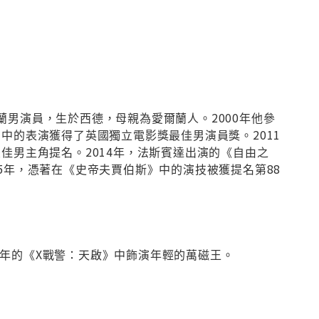
裔愛爾蘭男演員，生於西德，母親為愛爾蘭人。2000年他參
中的表演獲得了英國獨立電影獎最佳男演員獎。2011
佳男主角提名。2014年，法斯賓達出演的《自由之
5年，憑著在《史帝夫賈伯斯》中的演技被獲提名第88
16年的《X戰警：天啟》中飾演年輕的萬磁王。