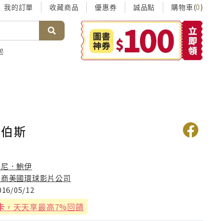
我的訂單
收藏商品
優惠券
誠品點
購物車(
)
0
起
賈伯斯
丹尼．鮑伊
美商美國環球影片公司
016/05/12
卡
，天天享最高7%回饋