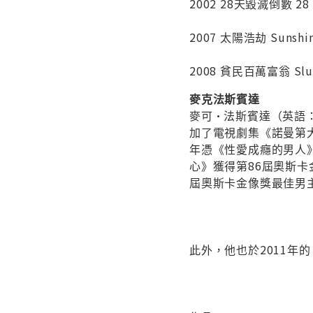
2002 28天毀滅倒數 28 D
2007 太陽浩劫 Sunsh
2008 貧民百萬富翁 Slumd
麥克法斯賓達
麥可·法斯賓達（英語：M
加了電視劇集《諾曼第大
年憑《性愛成癮的男人》
心》獲得第86屆奧斯卡
屆奧斯卡金像獎最佳男
此外，他也於2011年