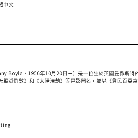
繁體中文
nny Boyle，1956年10月20日－）是一位生於英國曼
8天毀滅倒數》和《太陽浩劫》等電影聞名，並以《貧民百萬
ting