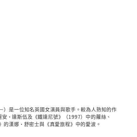
年10月5日－）是一位知名英國女演員與歌手。較為人熟知的作
麗安·達斯伍及《鐵達尼號》（1997）中的蘿絲、
》的漢娜·舒密士與《真愛旅程》中的愛波。