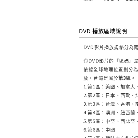
DVD 播放區域說明
DVD影片播放規格分為
◎DVD影片的『區碼』
依據全球地理位置劃分為
放，台灣是屬於
第3區
。
1.第1區：美國、加拿
2.第2區：日本、西歐
3.第3區：台灣、香港
4.第4區：澳洲、紐西
5.第5區：中亞、西北
6.第6區：中國