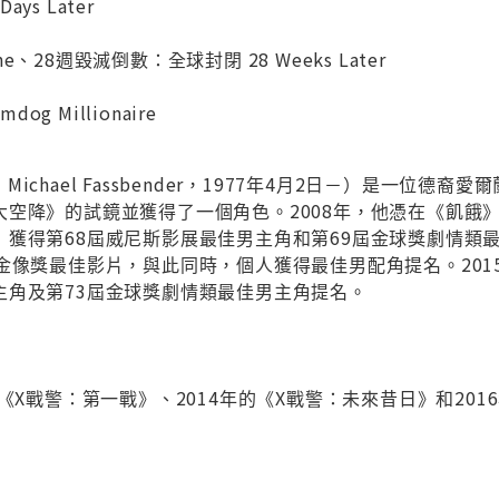
ays Later
ine、28週毀滅倒數：全球封閉 28 Weeks Later
og Millionaire
ichael Fassbender，1977年4月2日－）是一位德
空降》的試鏡並獲得了一個角色。2008年，他憑在《飢餓》
獲得第68屆威尼斯影展最佳男主角和第69屆金球獎劇情類最
金像獎最佳影片，與此同時，個人獲得最佳男配角提名。201
主角及第73屆金球獎劇情類最佳男主角提名。
的《X戰警：第一戰》、2014年的《X戰警：未來昔日》和20