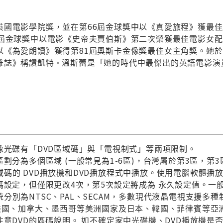
英國電影學院獎，並在第66屆金球獎中以《真愛旅程》獲最
3屆金球獎中以電影《史帝夫賈伯斯》第二次榮獲最佳電影女配
以《為愛朗讀》獲得第81屆奧斯卡金像獎最佳女主角獎。她於
雜誌》稱讚凱特·溫斯蕾是「她的時代中最傑出的英語電影演
像光碟有「DVD區域碼」與「電視制式」等兩項限制。
區劃分為多個區域 (一般常見為1-6區)，台灣屬於第3區，
碼的 DVD播放機和DVD播放程式中播放。使用電腦軟體播
碼設定，但僅限更改4次，第5次設定將成為 永久設定值。一
分別為NTSC、PAL、SECAM，多數現代液晶電視支援多
與美國、加拿大、墨西哥等美洲國家及日本、韓國、菲律賓等亞
注意DVD的區碼說明。 如不確定家中光碟機、DVD播放機是