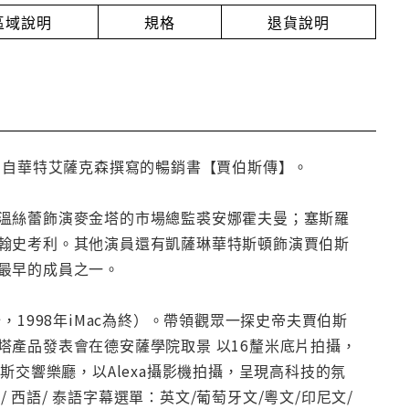
放區域說明
規格
退貨說明
編自華特艾薩克森撰寫的暢銷書【賈伯斯傳】。
溫絲蕾飾演麥金塔的市場總監裘安娜霍夫曼；塞斯羅
翰史考利。其他演員還有凱薩琳華特斯頓飾演賈伯斯
最早的成員之一。
1998年iMac為終）。帶領觀眾一探史帝夫賈伯斯
產品發表會在德安薩學院取景 以16釐米底片拍攝，
斯交響樂廳，以Alexa攝影機拍攝，呈現高科技的氛
 葡語/ 西語/ 泰語字幕選單：英文/葡萄牙文/粵文/印尼文/