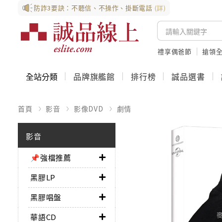
防詐3要訣：不聽信、不操作、掛斷電話
(詳)
禮享偶爸節
搶領全
全站分類
品牌旗艦館
排行榜
誠品選書
首頁
影音
影像DVD
劇情
影音
📌強檔推薦
黑膠LP
黑膠唱盤
華語CD