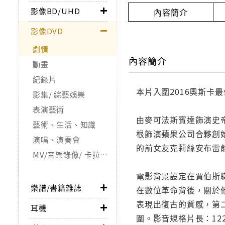
影像BD/UHD
內容簡介
影像DVD
劇情
內容簡介
動畫
紀錄片
本片入圍2016奧斯
影集/ 綜藝娛樂
表演藝術
由麥可法斯賓達飾演史
藝術、生活、知識
根飾演蘋果公司合夥創
演唱、演奏會
的前女友克莉絲安布雷
MV/音樂錄像/ 卡拉OK
電影背景設定在賈伯斯職
樂譜/書籍雜誌
在數位革命背後，關於
表現出復古的質感，第二
耳機
圍。影音規格片長：122分