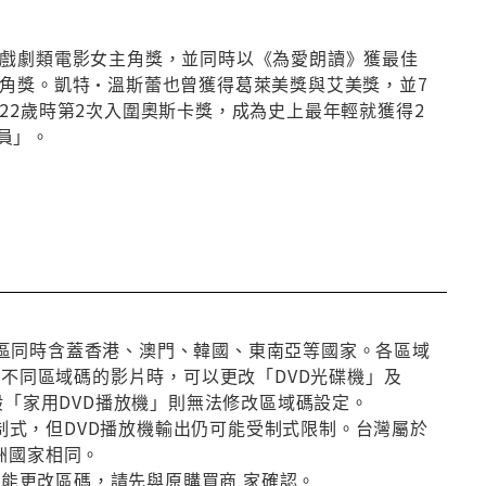
佳戲劇類電影女主角獎，並同時以《為愛朗讀》獲最佳
角獎。凱特·溫斯蕾也曾獲得葛萊美獎與艾美獎，並7
22歲時第2次入圍奧斯卡獎，成為史上最年輕就獲得2
員」。
第3區同時含蓋香港、澳門、韓國、東南亞等國家。各區域
放不同區域碼的影片時，可以更改「DVD光碟機」及
般「家用DVD播放機」則無法修改區域碼設定。
種制式，但DVD播放機輸出仍可能受制式限制。台灣屬於
洲國家相同。
否能更改區碼，請先與原購買商 家確認。