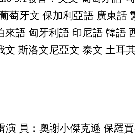
 葡萄牙文 保加利亞語 廣東話
伯來語 匈牙利語 印尼語 韓語 
俄文 斯洛文尼亞文 泰文 土耳
葛雷演 員：奧謝小傑克遜 保羅賈