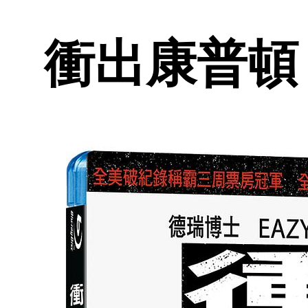
衝出康普頓 (