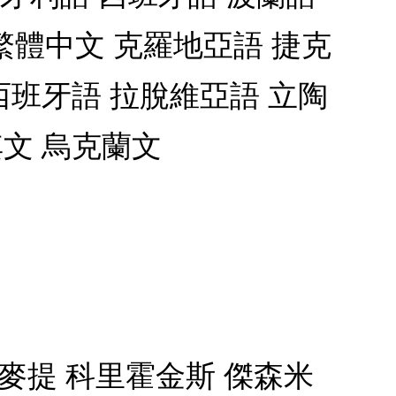
 繁體中文 克羅地亞語 捷克
西班牙語 拉脫維亞語 立陶
其文 烏克蘭文
麥提 科里霍金斯 傑森米