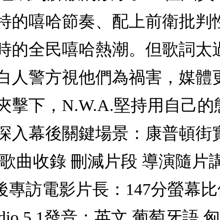
特的嘻哈節奏、配上前衛批判
時的全民嘻哈熱潮。但歌詞太
白人警方視他們為禍害，媒體
擊下，N.W.A.堅持用自己
深入幕後關鍵場景：康普頓街
錄 刪減片段 導演隨片講評 N.W
專訪電影片長：147分螢幕比例：1
 Audio 5.1發音：英文 葡萄