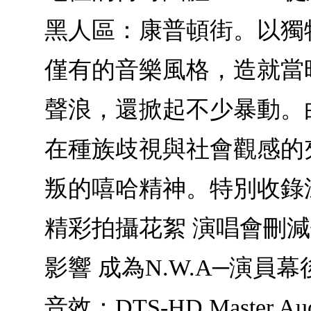
黑人區：康普頓街。以獨
僅有的音樂風格，造就當
聲浪，還掀起不少暴動。
在種族歧視與社會觀感的夾
叛的嘻哈精神。特別收錄
精彩拍攝花絮 演唱會刪減歌曲收
影響 成為N.W.A─演員幕後
音效：DTS-HD Master