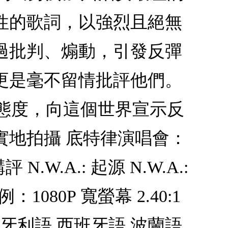
性的歌詞，以強烈且絕無
過批判、煽動，引發反彈
更是毫不留情批評他們。
的態度，向這個世界宣示反
實地拍攝 底特律演唱會：
.A.: 起源 N.W.A.:
080P 寬螢幕 2.40:1
牙語 匈牙利語 西班牙語 波蘭語