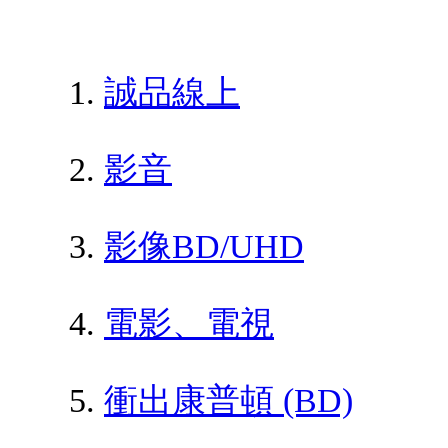
誠品線上
影音
影像BD/UHD
電影、電視
衝出康普頓 (BD)