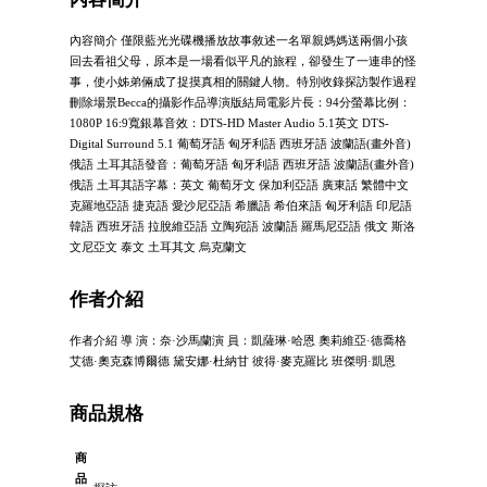
內容簡介 僅限藍光光碟機播放故事敘述一名單親媽媽送兩個小孩
回去看祖父母，原本是一場看似平凡的旅程，卻發生了一連串的怪
事，使小姊弟倆成了捉摸真相的關鍵人物。特別收錄探訪製作過程
刪除場景Becca的攝影作品導演版結局電影片長：94分螢幕比例：
1080P 16:9寬銀幕音效：DTS-HD Master Audio 5.1英文 DTS-
Digital Surround 5.1 葡萄牙語 匈牙利語 西班牙語 波蘭語(畫外音)
俄語 土耳其語發音：葡萄牙語 匈牙利語 西班牙語 波蘭語(畫外音)
俄語 土耳其語字幕：英文 葡萄牙文 保加利亞語 廣東話 繁體中文
克羅地亞語 捷克語 愛沙尼亞語 希臘語 希伯來語 匈牙利語 印尼語
韓語 西班牙語 拉脫維亞語 立陶宛語 波蘭語 羅馬尼亞語 俄文 斯洛
文尼亞文 泰文 土耳其文 烏克蘭文
作者介紹
作者介紹 導 演：奈·沙馬蘭演 員：凱薩琳·哈恩 奧莉維亞·德喬格
艾德·奧克森博爾德 黛安娜·杜納甘 彼得·麥克羅比 班傑明·凱恩
商品規格
商
品