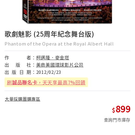
歌劇魅影 (25周年紀念舞台版)
Phantom of the Opera at the Royal Albert Hall
作
者：
柯邁隆．麥金塔
出
版
社：
美商美國環球影片公司
出
版
日
期：
2012/02/23
刷
誠品聯名卡
，天天享最高7%回饋
大量採購團購專區
899
查詢門市庫存