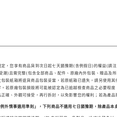
定，您享有商品貨到次日起七天猶豫期(含例假日)的權益(請
受潮)且需完整(包含全部商品、配件、原廠內外包裝、贈品及所
之包裝紙箱將退貨商品包裝妥當，若原紙箱已遺失，請另使用其
字。若原廠包裝損毀將可能被認定為已逾越檢查商品之必要程度，
品正確、外觀可接受，再行拆封，以免影響您的權利；若為產品
理例外情事適用準則」，下列商品不適用七日猶豫期，除產品本