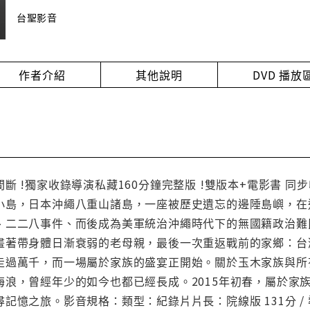
台聖影音
作者介紹
其他說明
DVD 播
斷 !獨家收錄導演私藏160分鐘完整版 !雙版本+電影書 同
小島，日本沖繩八重山諸島，一座被歷史遺忘的邊陲島嶼，在
、二二八事件、而後成為美軍統治沖繩時代下的無國籍政治難
畫著帶身體日漸衰弱的老母親，最後一次重返戰前的家鄉：台
走過萬千，而一場屬於家族的盛宴正開始。關於玉木家族與所
海浪，曾經年少的如今也都已經長成。2015年初春，屬於家
記憶之旅。影音規格：類型：紀錄片片長：院線版 131分 / 