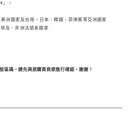
M』。
拿大、墨西哥等美洲國家及台灣、日本、韓國、菲律賓等亞洲國家
俄羅斯、埃及、非洲法語系國家
改播放區碼，請先與原購買商家進行確認，謝謝！