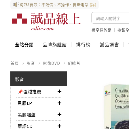
防詐3要訣：不聽信、不操作、掛斷電話
(詳)
禮享偶爸節
搶領全
全站分類
品牌旗艦館
排行榜
誠品選書
首頁
影音
影像DVD
紀錄片
影音
📌強檔推薦
黑膠LP
黑膠唱盤
華語CD