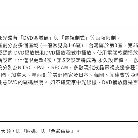
像光碟有「DVD區域碼」與「電視制式」等兩項限制。
區劃分為多個區域 (一般常見為1-6區)，台灣屬於第3區，
碼的 DVD播放機和DVD播放程式中播放。使用電腦軟體播
碼設定，但僅限更改4次，第5次設定將成為 永久設定值。一
分別為NTSC、PAL、SECAM，多數現代液晶電視支援多
與美國、加拿大、墨西哥等美洲國家及日本、韓國、菲律賓等亞
注意DVD的區碼說明。 如不確定家中光碟機、DVD播放機是
兩大類，即『區碼』與『色彩編碼』。