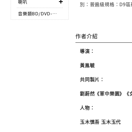
喇叭
別：普遍級規格：D9區碼：3
音樂類BD/DVD-AUDIO
作者介紹
導演：
黃胤毓
共同製片：
劉蔚然《軍中樂園》《
人物：
玉木慎吾 玉木玉代