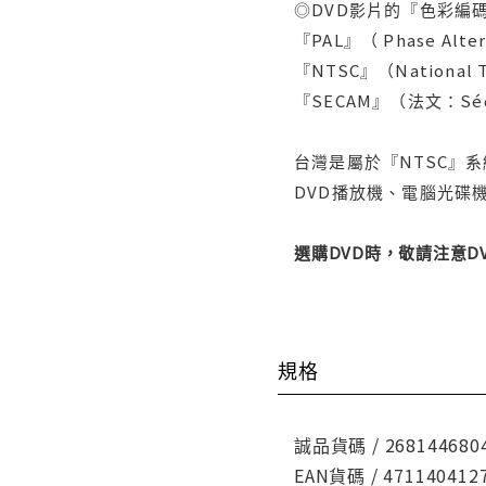
◎DVD影片的『色彩編碼
『PAL』（ Phase Al
『NTSC』（Nationa
『SECAM』（法文：Séq
台灣是屬於『NTSC』
DVD播放機、電腦光碟機
選購DVD時，敬請注意
規格
誠品貨碼 / 268144680
EAN貨碼 / 471140412