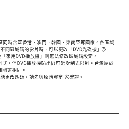
第3區同時含蓋香港、澳門、韓國、東南亞等國家。各區域
放不同區域碼的影片時，可以更改「DVD光碟機」及
般「家用DVD播放機」則無法修改區域碼設定。
種制式，但DVD播放機輸出仍可能受制式限制。台灣屬於
洲國家相同。
否能更改區碼，請先與原購買商 家確認。