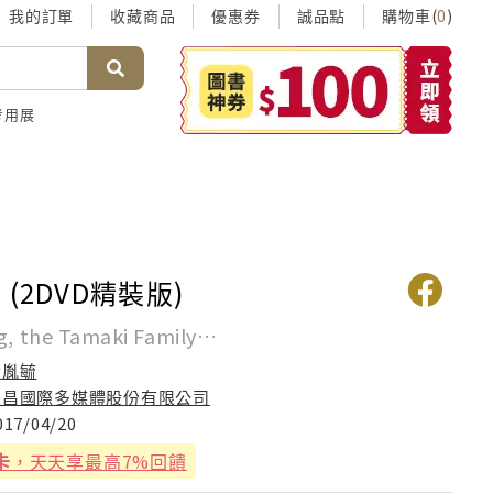
我的訂單
收藏商品
優惠券
誠品點
購物車(
)
0
考用展
(2DVD精裝版)
ng, the Tamaki Family…
黃胤毓
采昌國際多媒體股份有限公司
017/04/20
卡
，天天享最高7%回饋