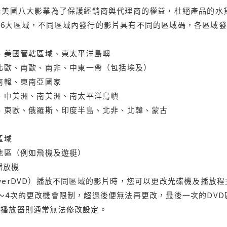
是美國八大影業為了保護經銷商與代理商的權益，杜絕產品的水
6大區域，不同區域內發行的影片具有不同的區域碼，各區域發
大、美國管轄區域、東太平洋島嶼
、北歐、南歐、南非、中東一帶（包括埃及）
、南韓、東南亞國家
蘭、中美洲、南美洲、南太平洋島嶼
亞、東歐、俄羅斯、印度半島、北非、北韓、蒙古
區域
轄地區（例如飛機及遊艇）
域播放機
werDVD）播放不同區域的影片時，您可以更改光碟機及播放
～4次的更改機會限制，超過後便無法再更改，最後一次的DV
用播放器則通常無法修改設定。