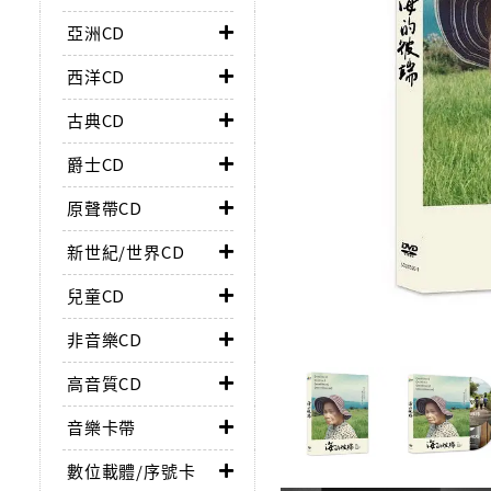
亞洲CD
西洋CD
古典CD
爵士CD
原聲帶CD
新世紀/世界CD
兒童CD
非音樂CD
高音質CD
音樂卡帶
數位載體/序號卡