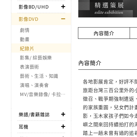
影像BD/UHD
影像DVD
劇情
內容簡介
動畫
紀錄片
影集/ 綜藝娛樂
內容簡介
表演藝術
藝術、生活、知識
各地影展肯定，好評不間
演唱、演奏會
旅距台灣三百公里外的
MV/音樂錄像/ 卡拉OK
徵召、戰爭期強制遣返
的家族重圓，兒女們計
樂譜/書籍雜誌
影，玉木家孩子們如今
嶼之間來回持續拍打的
耳機
踏上一趟未曾有過的追尋