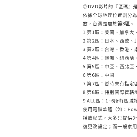
◎DVD影片的『區碼』
依據全球地理位置劃分為
放，台灣是屬於
第3區
。
1.第1區：美國、加拿
2.第2區：日本、西歐
3.第3區：台灣、香港
4.第4區：澳洲、紐西
5.第5區：中亞、西北
6.第6區：中國
7.第7區：暫時未有指定
8.第8區：特別國際管
9.ALL區：1~6所有區
使用電腦軟體（如：Po
播放程式，大多只提供3
復更改設定；而一般家