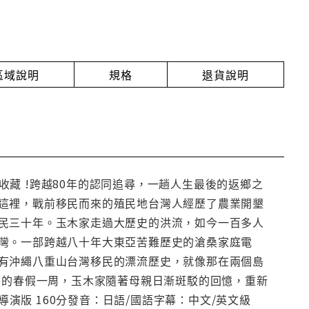
放區域說明
規格
退貨說明
步收藏 !跨越80年的認同追尋，一趟人生最後的返鄉之
這裡，戰前移民而來的殖民地台灣人經歷了農業開墾
民三十年。玉木家走過大歷史的洪流，如今一百多人
灣。一部跨越八十年大東亞苦難歷史的滄桑家庭電
有沖繩八重山台灣移民的漂流歷史，就像那在兩個島
族的春假一周，玉木家隨著母親日漸斑駁的回憶，重新
導演版 160分發音：日語/國語字幕：中文/英文級