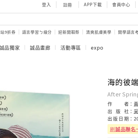
登入
APP下載
會員中心
註冊
站9折券
語言學習ㄅ級分
迎新開鞋祭
清爽肌膚美學
開學語言
誠品獨家
誠品畫廊
活動專區
expo
海的彼端 
After Spri
作
者：
出
版
社：
出
版
日
期：
2
刷
誠品聯名