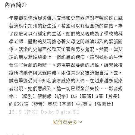
內容簡介
年度最驚悚活屍災難片艾瑪和史黛西這對年輕姊妹正試
著適應南加州的新生活，希望可以有個全新的開始。為
了家庭可以有穩定的生活，她們的父親成為了學校的科
學老師。體貼的艾瑪擔心著父母之間越演越烈的緊張關
係，活潑的史黛西卻整天忙著和男友鬼混。然而，當艾
瑪的朋友葛瑞絲染上一個詭異的疾病，這對姊妹的生活
發生了急劇的轉變…。這場突然蔓延的恐慌，讓緊急檢
疫所將她們與父親隔離，兩位青少女被迫獨自活下去，
試著擊退受到不知名病毒感染的人們。在越來越多感染
者出現，她們意識到，這一切已經全部失控…。影音規
格：【級別】限制級【規格】D5【區碼】3區【片長】
約85分鐘【發音】英語【字幕】中/英文【螢幕比】
16：9【音效】Dolby Digital 5.1
展開看更多