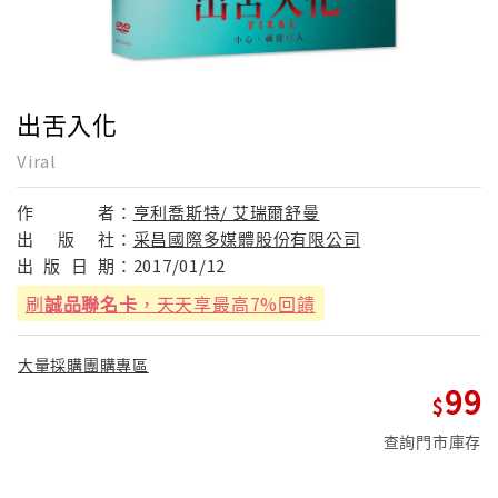
出舌入化
Viral
作
者：
亨利喬斯特/ 艾瑞爾舒曼
出
版
社：
采昌國際多媒體股份有限公司
出
版
日
期：
2017/01/12
刷
誠品聯名卡
，天天享最高7%回饋
大量採購團購專區
99
查詢門市庫存