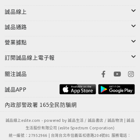
誠品線上
誠品通路
營業據點
訂閱誠品線上電子報
關注誠品
誠品APP
內政部警政署
165全民防騙網
誠品線上eslite.com - powered by 誠品生活 / 誠品書店 / 誠品物流 | 誠品
生活股份有限公司 (eslite Spectrum Corporation)
統一編號：27952966 | 台灣台北市信義區松德路204號B1 服務電話：