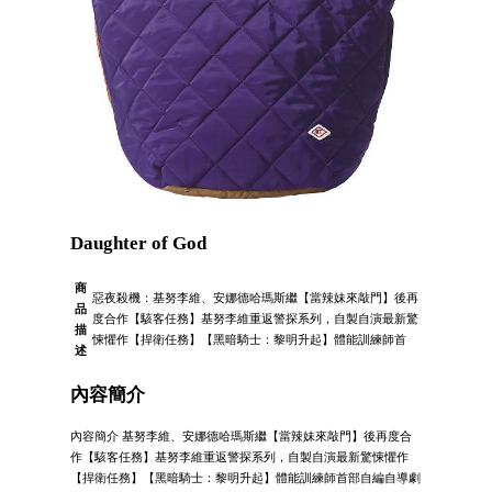
Daughter of God
商
惡夜殺機：基努李維、安娜德哈瑪斯繼【當辣妹來敲門】後再
品
度合作【駭客任務】基努李維重返警探系列，自製自演最新驚
描
悚懼作【捍衛任務】【黑暗騎士：黎明升起】體能訓練師首
述
內容簡介
內容簡介 基努李維、安娜德哈瑪斯繼【當辣妹來敲門】後再度合
作【駭客任務】基努李維重返警探系列，自製自演最新驚悚懼作
【捍衛任務】【黑暗騎士：黎明升起】體能訓練師首部自編自導劇