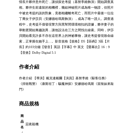
情長片夥伴意外死亡，讓偵探史考提（基努李維飾演）開始調查真
相。夥伴生前遺留的相機裡，幾組神秘照片成為唯一物證，但照片
中被史考提約談的對象，竟都相繼離奇死亡，而照片中最後一位拉
丁裔女子伊莎貝（安娜德哈瑪斯飾演），成為了唯一證人。調查過
程中，史考提不僅發現警方與黑幫間環環相扣的證據，夥伴妻子的
舉動更開始漸趨詭異，讓他設法在三方之間找出線索。同時，伊莎
貝開始看見許多不存在這世界上的神祕事物，讓史考提發現致命線
索，正掌握在她手上…。影音規格【規格】D5【區碼】3區【片
長】約103分鐘【發音】英語【字幕】中 英文 【螢幕比】16：9
【音效】Dolby Digital 5.1
作者介紹
作者介紹 【導演】戴克連戴爾【演員】基努李維《駭客任務》
《捍衛戰警》《康斯坦丁：驅魔神探》安娜德哈瑪斯《當辣妹來敲
門》
商品規格
商
品
惡夜殺機
名
/